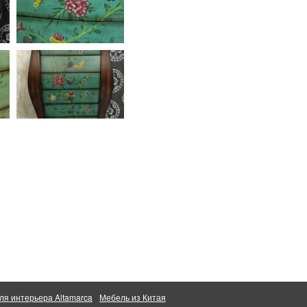
ля интерьера Altamarca
Мебель из Китая