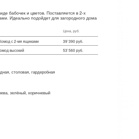
виде бабочек и цветов. Поставляется в 2-х
ками. Идеально подойдет для загородного дома
Цена, руб.
 Комод с 2-мя ящиками
39`390 руб.
Комод высокий
53`560 руб.
одная
столовая
гардеробная
рева
зелёный
коричневый