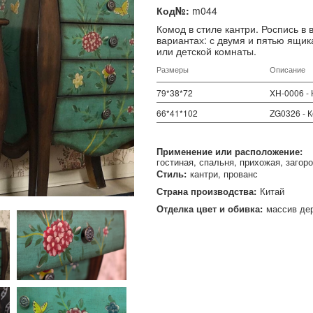
Код№:
m044
Комод в стиле кантри. Роспись в 
вариантах: с двумя и пятью ящи
или детской комнаты.
Размеры
Описание
79*38*72
XH-0006 -
66*41*102
ZG0326 - 
Применение или расположение:
гостиная
спальня
прихожая
загор
Стиль:
кантри
прованс
Страна производства:
Китай
Отделка цвет и обивка:
массив де