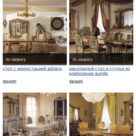
по запросу
по запросу
стол с инкрустацией adriano
раскладной стол и стулья из
композиции aurelio
Asnaghi
Asnaghi