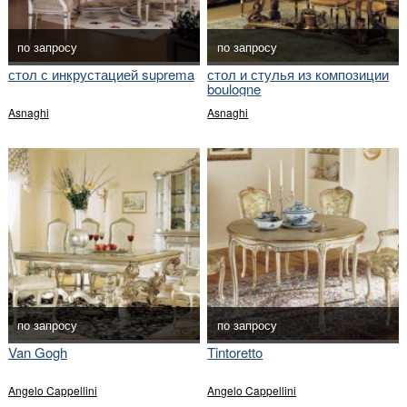
по запросу
по запросу
стол с инкрустацией suprema
стол и стулья из композиции
boulogne
Asnaghi
Asnaghi
по запросу
по запросу
Van Gogh
Tintoretto
Angelo Cappellini
Angelo Cappellini