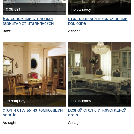
€ 39`531
по запросу
Белоснежный столовый
стол резной и позолоченный
гарнитур от итальянской
boulogne
компании.
Bazzi
Asnaghi
по запросу
по запросу
стол и стулья из композиции
резной стол с инкрустацией
camilla
creta
Asnaghi
Asnaghi