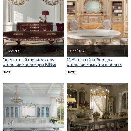
€ 22`765
€ 99`107
Элегантный гарнитур для
Мебельный набор для
столовой коллекции KING
столовой комнаты в белых
оттенках.
Bazzi
Bazzi