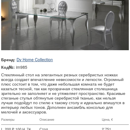
Бренд:
Dv Home Collection
Код№:
im985
Стеклянный стол на элегантных резных серебристых ножках
всегда создает впечатление невесомости и легкости. Огромный
плюс состоит в том, что даже небольшая комната не будет
казаться тесной, так как прозрачная стеклянная столешница
зрительно не заполняет и не утяжеляет пространство. Красивые
стеганые стулья обтянутые серебристой тканью, как нельзя
лучше подойдут по стилю к такому столу и идеально впишутся в
интерьер любых тонов. Дополнен ансамбль консолью для
мелочей и аксессуаров.
Размеры
Описание
Цена, €
L. 200 P. 100 H. 74
Стол
2`751