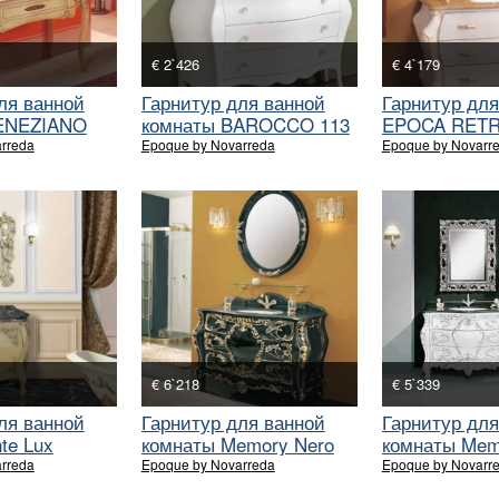
€ 2`426
€ 4`179
ля ванной
Гарнитур для ванной
Гарнитур для
ENEZIANO
комнаты BAROCCO 113
EPOCA RET
BIANCO
rreda
Epoque by Novarreda
Epoque by Novarr
€ 6`218
€ 5`339
ля ванной
Гарнитур для ванной
Гарнитур для
te Lux
комнаты Memory Nero
комнаты Mem
rreda
Epoque by Novarreda
Epoque by Novarr