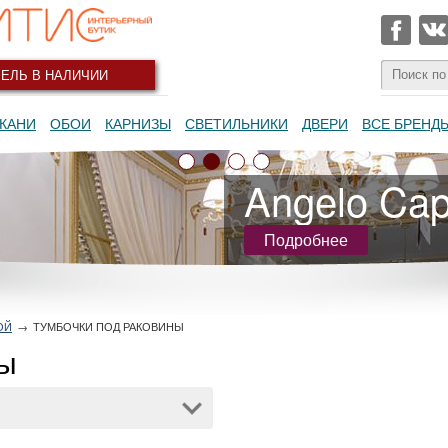
ЕЛЬ В НАЛИЧИИ
КАНИ
ОБОИ
КАРНИЗЫ
СВЕТИЛЬНИКИ
ДВЕРИ
ВСЕ БРЕНД
Angelo Capp
Подробнее
ОЙ
→
ТУМБОЧКИ ПОД РАКОВИНЫ
ны