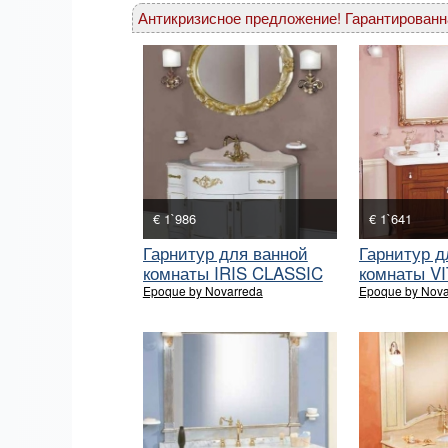
Антикризисное предложение! Гарантированн
€ 1`986
€ 1`641
Гарнитур для ванной
Гарнитур д
комнаты IRIS CLASSIC
комнаты V
DECO
Epoque by Novarreda
Epoque by Nova