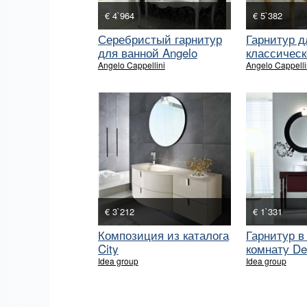
€ 4`964
€ 5`382
Серебристый гарнитур
Гарнитур д
для ванной Angelo
классическ
Capellini
Angelo Cappellini
Angelo Cappelli
€ 3`212
€ 1`331
Композиция из каталога
Гарнитур в
City
комнату De
Idea group
Idea group