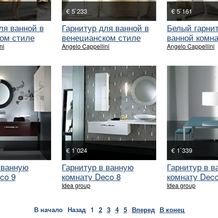
€ 5`233
€ 5`161
ля ванной в
Гарнитур для ванной в
Белый гарни
ом стиле
венецианском стиле
ванной комна
Capellini
ni
Angelo Cappellini
Angelo Cappellini
€ 1`024
€ 1`339
 ванную
Гарнитур в ванную
Гарнитур в в
co 9
комнату Deco 8
комнату Deco
Idea group
Idea group
В начало
Назад
1
2
3
4
5
Вперед
В конец