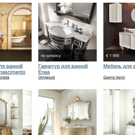
по запросу
€ 1`959
ля ванной
Гарнитур для ванной
Мебель для 
nascimento
Enea
rreda
Onlywood
Guerra Vanni