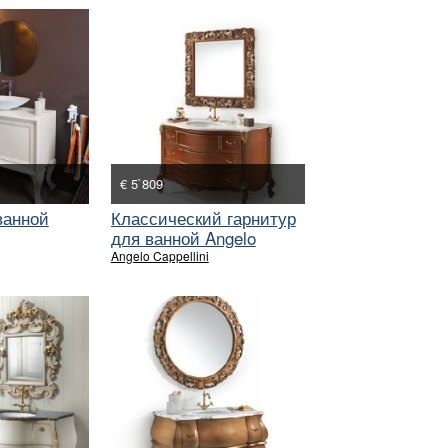
€ 5`809
ванной
Классический гарнитур
для ванной Angelo
Capellini
Angelo Cappellini