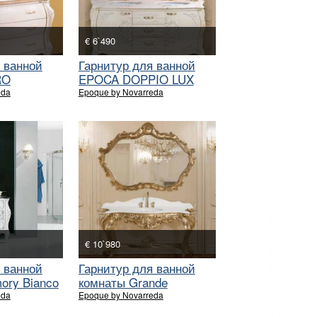
€ 6`490
 ванной
Гарнитур для ванной
RO
EPOCA DOPPIO LUX
eda
Epoque by Novarreda
€ 10`980
 ванной
Гарнитур для ванной
ory Bianco
комнаты Grande
Rinascimento
eda
Epoque by Novarreda