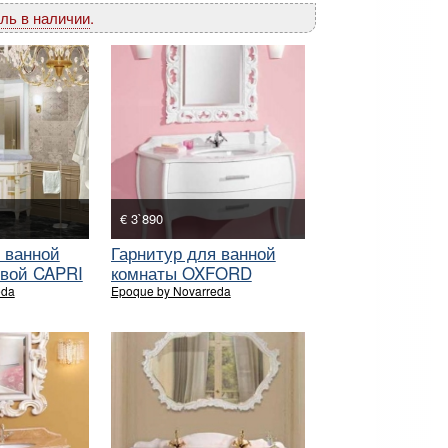
ль в наличии
.
€ 3`890
 ванной
Гарнитур для ванной
овой CAPRI
комнаты OXFORD
CASSETTI
eda
Epoque by Novarreda