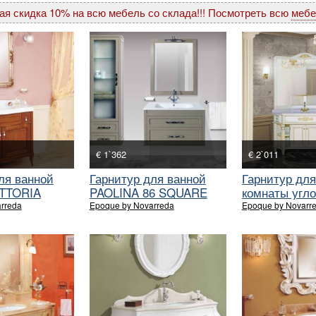
ая скидка 10% на всю мебель со склада!!! Посмотреть всю
мебе
€ 1`362
€ 2`011
ля ванной
Гарнитур для ванной
Гарнитур для
ITTORIA
PAOLINA 86 SQUARE
комнаты угл
ANGOLARE
rreda
Epoque by Novarreda
Epoque by Novarr