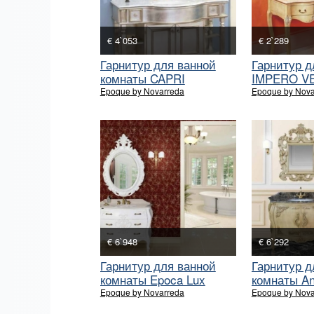
€ 4`053
€ 2`289
Гарнитур для ванной
Гарнитур д
комнаты CAPRI
IMPERO V
ARGENTO ANTICO
Epoque by Novarreda
Epoque by Nova
€ 6`948
€ 6`292
Гарнитур для ванной
Гарнитур д
комнаты Epoca Lux
комнаты An
Epoque by Novarreda
Epoque by Nova