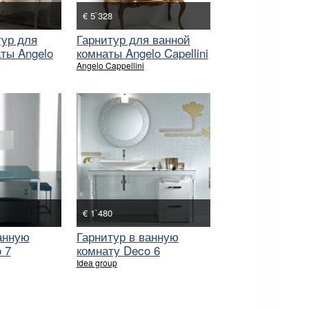
€ 5`328
тур для
Гарнитур для ванной
ты Angelo
комнаты Angelo Capellini
Angelo Cappellini
€ 1`480
анную
Гарнитур в ванную
 7
комнату Deco 6
Idea group