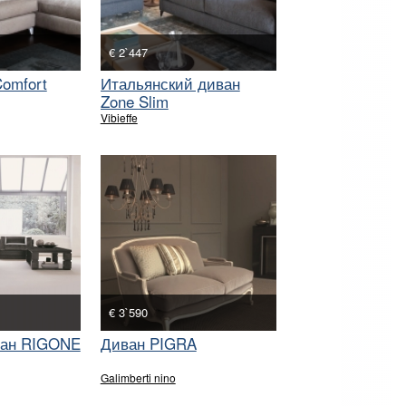
€ 2`447
omfort
Итальянский диван
Zone Slim
Vibieffe
€ 3`590
ван RIGONE
Диван PIGRA
Galimberti nino