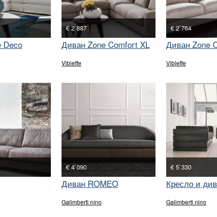
€ 2`887
€ 2`764
e Deco
Диван Zone Comfort XL
Диван Zone C
Vibieffe
Vibieffe
€ 4`090
€ 5`330
Диван ROMEO
Кресло и ди
Galimberti nino
Galimberti nino