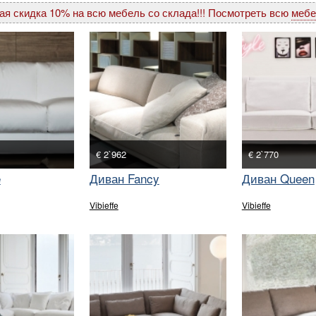
ая скидка 10% на всю мебель со склада!!! Посмотреть всю
мебе
€ 2`962
€ 2`770
e
Диван Fancy
Диван Queen
Vibieffe
Vibieffe