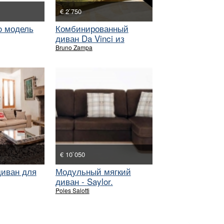
€ 2`750
o модель
Комбинированный
диван Da Vinci из
коллекции Scenes
Bruno Zampa
D`Inspiration
€ 10`050
иван для
Модульный мягкий
диван - Saylor.
Poles Salotti