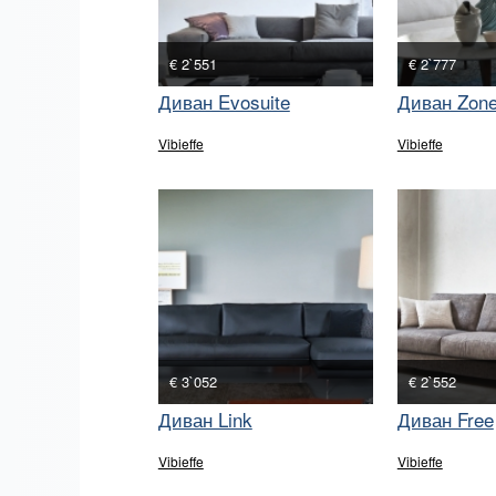
€ 2`551
€ 2`777
Диван Evosuite
Диван Zon
Vibieffe
Vibieffe
€ 3`052
€ 2`552
Диван Link
Диван Free
Vibieffe
Vibieffe