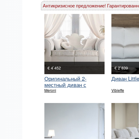
Антикризисное предложение! Гарантированн
€ 4`452
€ 2`839
Оригинальный 2-
Диван Littl
местный диван с
фигурной спинкой
Meroni
Vibieffe