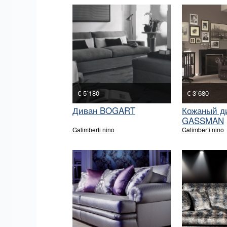
€ 5`180
€ 3`680
Диван BOGART
Кожаный д
GASSMAN
Galimberti nino
Galimberti nino