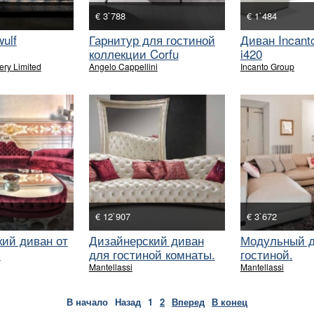
€ 3`788
€ 1`484
ulf
Гарнитур для гостиной
Диван Incant
коллекции Corfu
i420
ery Limited
Angelo Cappellini
Incanto Group
€ 12`907
€ 3`672
ий диван от
Дизайнерский диван
Модульный д
.
для гостиной комнаты.
гостиной.
Mantellassi
Mantellassi
В начало
Назад
1
2
Вперед
В конец