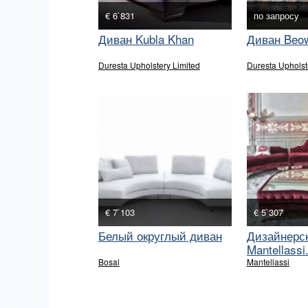
€ 6`831
по запросу
Диван Kubla Khan
Диван Beow
Duresta Upholstery Limited
Duresta Upholst
€ 7`103
€ 5`307
Белый округлый диван
Дизайнерск
Mantellassi
Bosal
Mantellassi