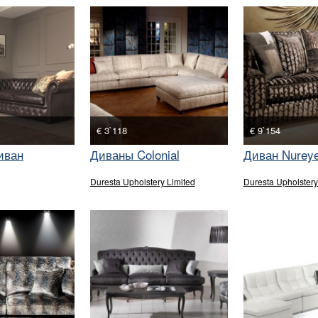
€ 3`118
€ 9`154
иван
Диваны Colonial
Диван Nurey
Duresta Upholstery Limited
Duresta Upholstery