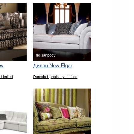
по запросу
ev
Диван New Elgar
 Limited
Duresta Upholstery Limited