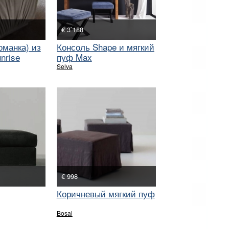
€ 3`188
оманка) из
Консоль Shape и мягкий
nrise
пуф Max
Selva
€ 998
Коричневый мягкий пуф
Bosal