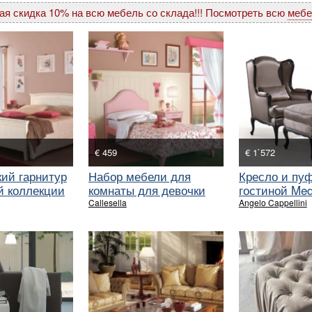
ая скидка 10% на всю мебель со склада!!! Посмотреть всю
мебе
€ 459
€ 1`572
ий гарнитур
Набор мебели для
Кресло и пу
й коллекции
комнаты для девочки
гостиной Med
Cipria
Callesella
Angelo Cappellini