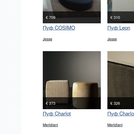
€ 709
€ 310
Пуф COSIMO
Пуф Leon
Jesse
Jesse
€ 373
€ 326
Пуф Charlot
Пуф Charlo
Meridiani
Meridiani