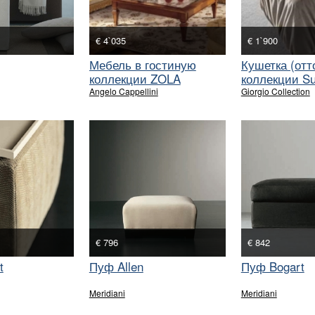
€ 4`035
€ 1`900
Мебель в гостиную
Кушетка (отт
коллекции ZOLA
коллекции Su
Angelo Cappellini
Giorgio Collection
€ 796
€ 842
t
Пуф Allen
Пуф Bogart
Meridiani
Meridiani