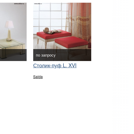
по запросу
Столик-пуф L. XVI
Salda