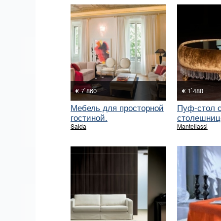
€ 7`860
€ 1`480
Мебель для просторной
Пуф-стол с
гостиной.
столешниц
Salda
Mantellassi