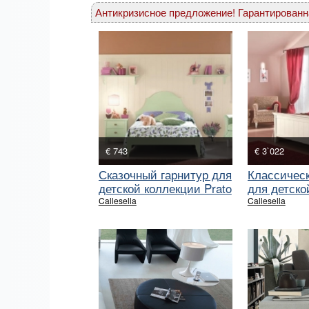
Антикризисное предложение! Гарантированн
€ 743
€ 3`022
Сказочный гарнитур для
Классическ
детской коллекции Prato
для детско
Burro
Callesella
Callesella