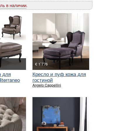
ль в наличии
.
€ 1`776
ф для
Кресло и пуф кожа для
iterraneo
гостиной
Angelo Cappellini