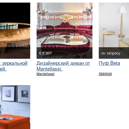
€ 5`307
по запросу
 зеркальной
Дизайнерский диван от
Пуф Beta
ей.
Mantellassi.
Mantellassi
SMANIA