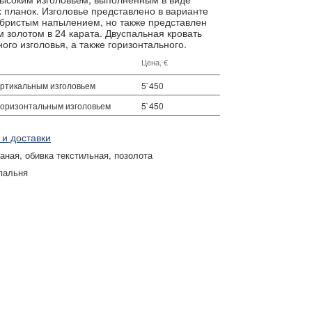
 планок. Изголовье представлено в варианте
ребристым напылением, но также представлен
 золотом в 24 карата. Двуспальная кровать
ого изголовья, а также горизонтального.
Цена, €
ертикальным изголовьем
5`450
 горизонтальным изголовьем
5`450
 и доставки
жаная
обивка текстильная
позолота
пальня