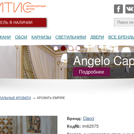
ЕЛЬ В НАЛИЧИИ
КАНИ
ОБОИ
КАРНИЗЫ
СВЕТИЛЬНИКИ
ДВЕРИ
ВСЕ БРЕНД
Angelo Capp
Подробнее
ПАЛЬНЫЕ КРОВАТИ
→
КРОВАТЬ EMPIRE
Бренд:
Ciacci
Код№:
im62575
Кровать с невероятно стильным 