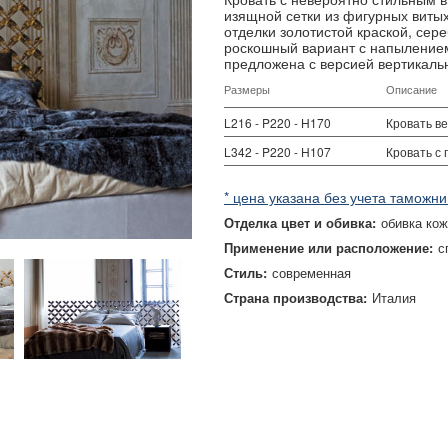
изящной сетки из фигурных витых
отделки золотистой краской, се
роскошный вариант с напылением
предложена с версией вертикальн
Размеры
Описание
L216 - P220 - H170
Кровать в
L342 - P220 - H107
Кровать с
* цена указана без учета таможни
Отделка цвет и обивка:
обивка ко
Применение или расположение:
с
Стиль:
современная
Страна производства:
Италия