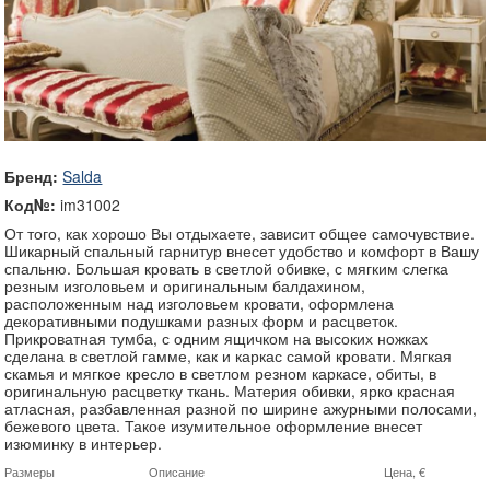
Бренд:
Salda
Код№:
im31002
От того, как хорошо Вы отдыхаете, зависит общее самочувствие.
Шикарный спальный гарнитур внесет удобство и комфорт в Вашу
спальню. Большая кровать в светлой обивке, с мягким слегка
резным изголовьем и оригинальным балдахином,
расположенным над изголовьем кровати, оформлена
декоративными подушками разных форм и расцветок.
Прикроватная тумба, с одним ящичком на высоких ножках
сделана в светлой гамме, как и каркас самой кровати. Мягкая
скамья и мягкое кресло в светлом резном каркасе, обиты, в
оригинальную расцветку ткань. Материя обивки, ярко красная
атласная, разбавленная разной по ширине ажурными полосами,
бежевого цвета. Такое изумительное оформление внесет
изюминку в интерьер.
Размеры
Описание
Цена, €