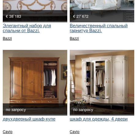
€ 38`183
€ 27`672
Элегантный набор для
Величественный спальный
спальни от Bazzi.
гарнитур Bazzi.
Bazzi
Bazzi
по запросу
по запросу
двухдверный шкаф-купе
шкаф для одежды, 4 двери
Cavio
Cavio