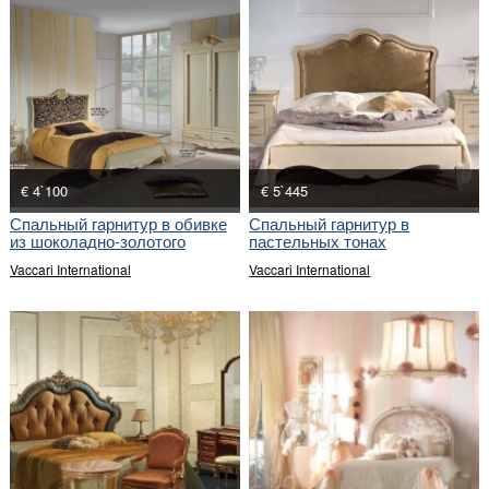
€ 4`100
€ 5`445
Спальный гарнитур в обивке
Спальный гарнитур в
из шоколадно-золотого
пастельных тонах
принта
Vaccari International
Vaccari International