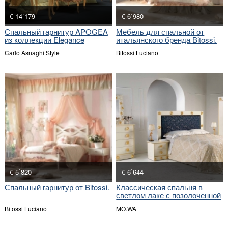
€ 14`179
€ 6`980
Спальный гарнитур APOGEA
Мебель для спальной от
из коллекции Elegance
итальянского бренда Bitossi.
Carlo Asnaghi Style
Bitossi Luciano
€ 5`820
€ 6`644
Спальный гарнитур от Bitossi.
Классическая спальня в
светлом лаке с позолоченной
отделкой
Bitossi Luciano
MO.WA