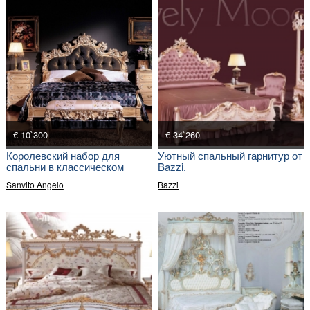
€ 10`300
€ 34`260
Королевский набор для
Уютный спальный гарнитур от
спальни в классическом
Bazzi.
стиле
Sanvito Angelo
Bazzi