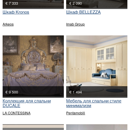
€ 7`333
€ 2`090
Шкаф Kronos
Шкаф BELLEZZA
Arkeos
Imab Group
€ 9`500
€ 1`494
Коллекция для спальни
Мебель для спальни стиле
DUCALE
минимализм
LA CONTESSINA
Pentamobili