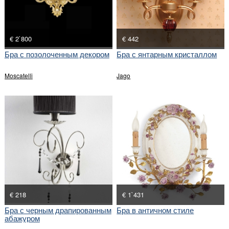
€ 2`800
€ 442
Бра с позолоченным декором
Бра с янтарным кристаллом
Moscatelli
Jago
€ 218
€ 1`431
Бра с черным драпированным
Бра в античном стиле
абажуром