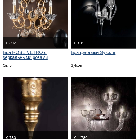
€ 592
€ 191
Бра ROSE VETRO с
Бра фабрики Sylcom
зеркальными розами
Gallo
Sylcom
€ 780
€ 4`780