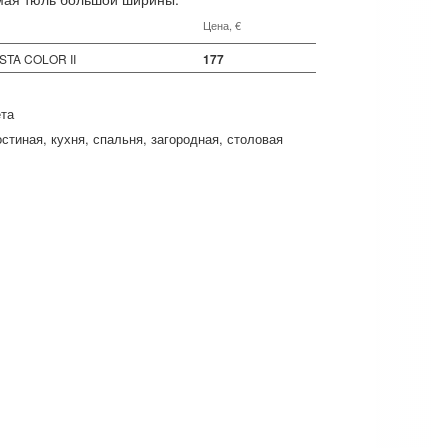
Цена, €
ISTA COLOR II
177
ета
остиная
кухня
спальня
загородная
столовая