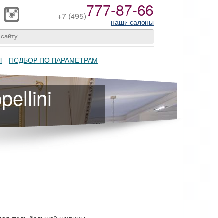
777-87-66
+7
(495)
наши салоны
Ы
ПОДБОР ПО ПАРАМЕТРАМ
ellini
мая тюль большой ширины.