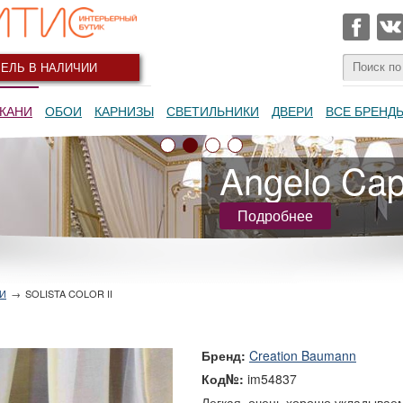
ЕЛЬ В НАЛИЧИИ
КАНИ
ОБОИ
КАРНИЗЫ
СВЕТИЛЬНИКИ
ДВЕРИ
ВСЕ БРЕНД
Angelo Capp
Подробнее
И
→
SOLISTA COLOR II
Бренд:
Creation Baumann
Код№:
im54837
Легкая, очень хорошо укладывае