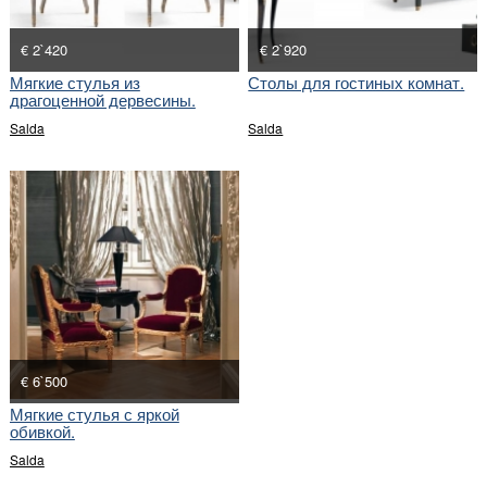
€ 2`420
€ 2`920
Мягкие стулья из
Столы для гостиных комнат.
драгоценной дервесины.
Salda
Salda
€ 6`500
Мягкие стулья с яркой
обивкой.
Salda