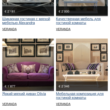
€ 2`181
€ 2`000
Шикарная гостиная с мягкой
Качественная мебель для
мебелью Alexandra
гостиной комнаты
VERANDA
VERANDA
€ 1`877
€ 2`346
Яркий мягкий диван Olivia
Мебельная композиция для
гостиной комнаты
VERANDA
VERANDA