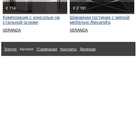
€ 714
€ 2`181
Композиция с консолью на
Шикарная гостиная с мягкой
стальной основе
мебелью Alexandra
VERANDA
VERANDA
Элитис
Каталог
О компании
Контакты
Дилерам
Ткани для интерьера Altamarca
1998-2026 © Элитис. Интерьерный бутик
Мебель из Китая