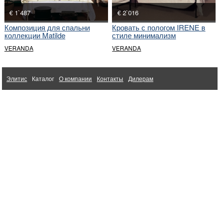
€ 1`487
€ 2`016
Композиция для спальни
Кровать с пологом IRENE в
коллекции Matilde
стиле минимализм
VERANDA
VERANDA
Элитис
Каталог
О компании
Контакты
Дилерам
Ткани для интерьера Altamarca
1998-2026 © Элитис. Интерьерный бутик
Мебель из Китая