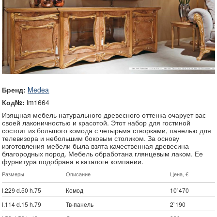
Бренд:
Medea
Код№:
im1664
Изящная мебель натурального древесного оттенка очарует вас
своей лаконичностью и красотой. Этот набор для гостиной
состоит из большого комода с четырьмя створками, панелью для
телевизора и небольшим боковым столиком. За основу
изготовления мебели была взята качественная древесина
благородных пород. Мебель обработана глянцевым лаком. Ее
фурнитура подобрана в каталоге компании.
Размеры
Описание
Цена, €
l.229 d.50 h.75
Комод
10`470
l.114 d.15 h.79
Тв-панель
2`190