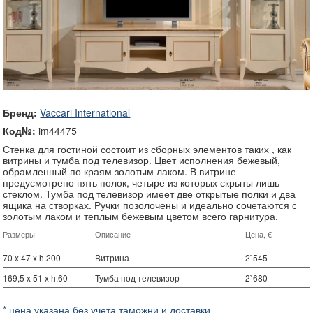
Бренд:
Vaccari International
Код№:
im44475
Стенка для гостиной состоит из сборных элементов таких , как
витрины и тумба под телевизор. Цвет исполнения бежевый,
обрамленный по краям золотым лаком. В витрине
предусмотрено пять полок, четыре из которых скрыты лишь
стеклом. Тумба под телевизор имеет две открытые полки и два
ящика на створках. Ручки позолочены и идеально сочетаются с
золотым лаком и теплым бежевым цветом всего гарнитура.
Размеры
Описание
Цена, €
70 x 47 x h.200
Витрина
2`545
169,5 x 51 x h.60
Тумба под телевизор
2`680
* цена указана без учета таможни и доставки