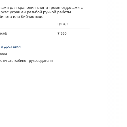
ами для хранения книг и тремя отделами с
ркас украшен резьбой ручной работы.
бинета или библиотеки.
Цена, €
шкаф
7`550
 и доставки
рева
остиная
кабинет руководителя