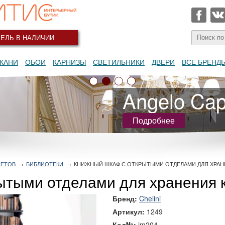
ЕЛЬ В НАЛИЧИИ
КАНИ
ОБОИ
КАРНИЗЫ
СВЕТИЛЬНИКИ
ДВЕРИ
ВСЕ БРЕНД
Angelo Capp
Подробнее
НЕТОВ
→
БИБЛИОТЕКИ
→
КНИЖНЫЙ ШКАФ С ОТКРЫТЫМИ ОТДЕЛАМИ ДЛЯ ХРАН
ытыми отделами для хранения 
Бренд:
Chelini
Артикул:
1249
Код№:
im204