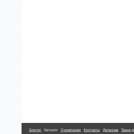
Элитис
Каталог
О компании
Контакты
Дилерам
Ткани д