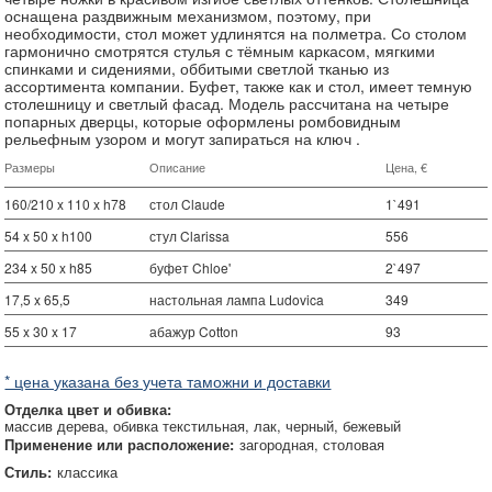
оснащена раздвижным механизмом, поэтому, при
необходимости, стол может удлинятся на полметра. Со столом
гармонично смотрятся стулья с тёмным каркасом, мягкими
спинками и сидениями, оббитыми светлой тканью из
ассортимента компании. Буфет, также как и стол, имеет темную
столешницу и светлый фасад. Модель рассчитана на четыре
попарных дверцы, которые оформлены ромбовидным
рельефным узором и могут запираться на ключ .
Размеры
Описание
Цена, €
160/210 x 110 x h78
стол Claude
1`491
54 x 50 x h100
стул Clarissa
556
234 x 50 x h85
буфет Chloe'
2`497
17,5 x 65,5
настольная лампа Ludovica
349
55 x 30 x 17
абажур Cotton
93
* цена указана без учета таможни и доставки
Отделка цвет и обивка:
массив дерева
обивка текстильная
лак
черный
бежевый
Применение или расположение:
загородная
столовая
Стиль:
классика