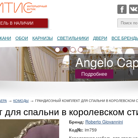
ЕЛЬ В НАЛИЧИИ
КАНИ
ОБОИ
КАРНИЗЫ
СВЕТИЛЬНИКИ
ДВЕРИ
ВСЕ БРЕНД
Angelo Capp
Подробнее
ЬЕРА
→
КОМОДЫ
→
ГРАНДИОЗНЫЙ КОМПЛЕКТ ДЛЯ СПАЛЬНИ В КОРОЛЕВСКОМ С
 для спальни в королевском ст
Бренд:
Roberto Giovannini
Код№:
im759
Королевская мебель для спально