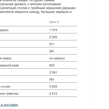
скошная кровать с мягким изголовьем
уалетный столик с тройным зеркалом украшен
омплекте имеется комод, большое зеркало и
Цена, €
еркало
1`074
2`200
р
571
281
ая лампа
по запросу
 ажурной раме
803
2`561
991
 столик
3`205
ная тумбочка
4`615
 и доставки