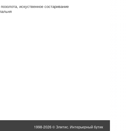
позолота
искуственное состаривание
пальня
1998-2026 © Элитис. Интерьерный бутик