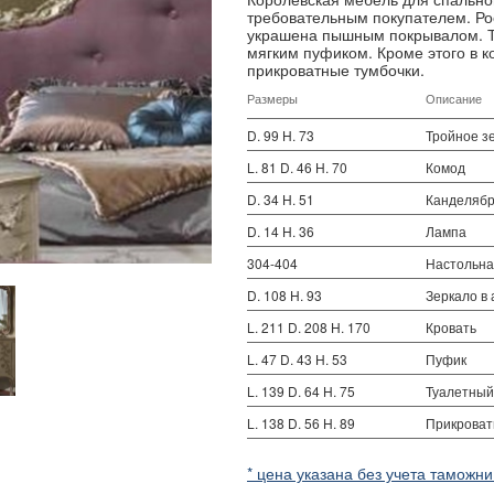
требовательным покупателем. Ро
украшена пышным покрывалом. Т
мягким пуфиком. Кроме этого в к
прикроватные тумбочки.
Размеры
Описание
D. 99 H. 73
Тройное з
L. 81 D. 46 H. 70
Комод
D. 34 H. 51
Канделяб
D. 14 H. 36
Лампа
304-404
Настольн
D. 108 H. 93
Зеркало в
L. 211 D. 208 H. 170
Кровать
L. 47 D. 43 H. 53
Пуфик
L. 139 D. 64 H. 75
Туалетный
L. 138 D. 56 H. 89
Прикроват
* цена указана без учета таможни