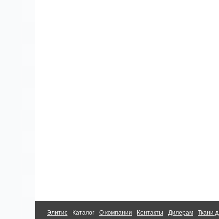
Элитис
Каталог
О компании
Контакты
Дилерам
Ткани д