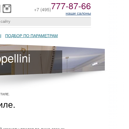
777-87-66
+7
(495)
наши салоны
Ы
ПОДБОР ПО ПАРАМЕТРАМ
ellini
ТИЛЕ.
иле.
й комнаты придет по душе самым