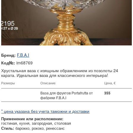
Бренд:
F.B.A.I
Код№:
im68769
Хрустальная ваза с изящным обрамлением из позолоты 24
карата. Идеальная ваза для классического интерьера!
Размеры
Описание
Цена, €
Ваза для фруктов Portafrutta от
355
фабрики F.B.A.I
* цена указана без учета таможни и доставки
Применение или расположение:
гостиная
кухня
загородная
столовая
Стиль:
барокко
рококо
ренессанс