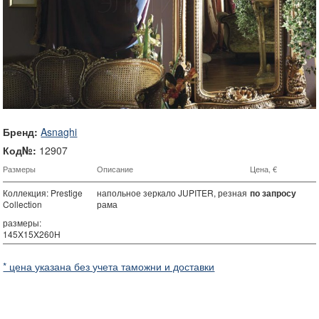
Бренд:
Asnaghi
Код№:
12907
Размеры
Описание
Цена, €
Коллекция: Prestige
напольное зеркало JUPITER, резная
по запросу
Collection
рама
размеры:
145X15X260H
* цена указана без учета таможни и доставки