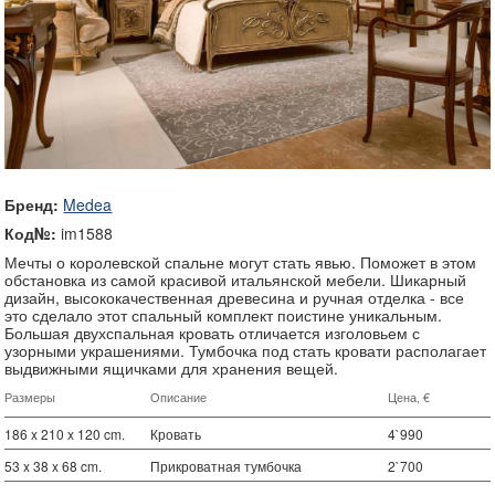
Бренд:
Medea
Код№:
im1588
Мечты о королевской спальне могут стать явью. Поможет в этом
обстановка из самой красивой итальянской мебели. Шикарный
дизайн, высококачественная древесина и ручная отделка - все
это сделало этот спальный комплект поистине уникальным.
Большая двухспальная кровать отличается изголовьем с
узорными украшениями. Тумбочка под стать кровати располагает
выдвижными ящичками для хранения вещей.
Размеры
Описание
Цена, €
186 x 210 x 120 cm.
Кровать
4`990
53 x 38 x 68 cm.
Прикроватная тумбочка
2`700