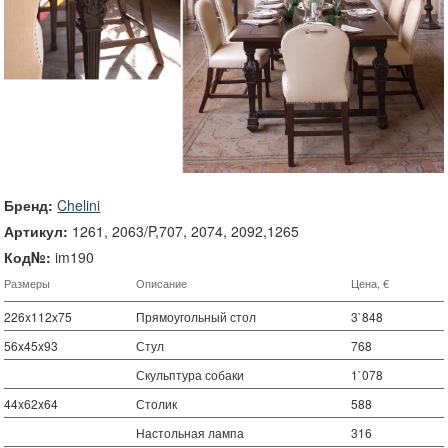
Бренд:
Chelini
Артикул:
1261, 2063/P,707, 2074, 2092,1265
Код№:
im190
Размеры
Описание
Цена, €
226x112x75
Прямоугольный стол
3`848
56x45x93
Стул
768
Скульптура собаки
1`078
44x62x64
Столик
588
Настольная лампа
316