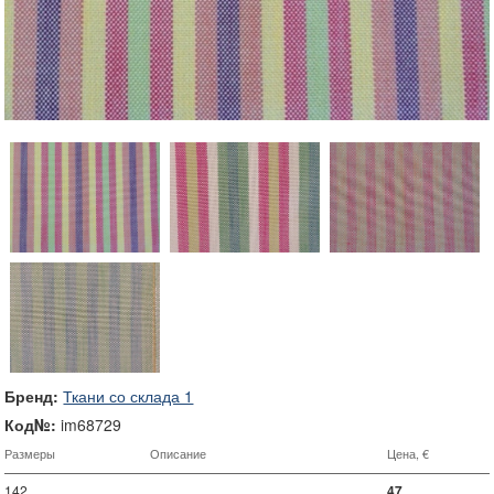
Бренд:
Ткани со склада 1
Код№:
im68729
Размеры
Описание
Цена, €
142
47