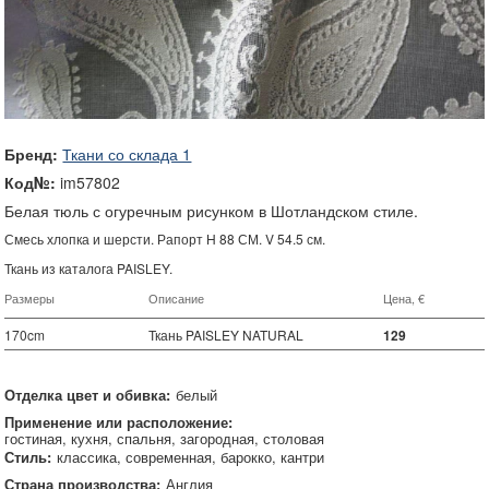
Бренд:
Ткани со склада 1
Код№:
im57802
Белая тюль с огуречным рисунком в Шотландском стиле.
Смесь хлопка и шерсти. Рапорт H 88 СМ. V 54.5 см.
Ткань из каталога PAISLEY.
Размеры
Описание
Цена, €
170cm
Ткань PAISLEY NATURAL
129
Отделка цвет и обивка:
белый
Применение или расположение:
гостиная
кухня
спальня
загородная
столовая
Стиль:
классика
современная
барокко
кантри
Страна производства:
Англия