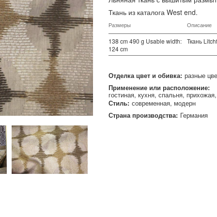
Ткань из каталога West end.
Размеры
Описание
138 cm 490 g Usable width:
Ткань Litch
124 cm
Отделка цвет и обивка:
разные цв
Применение или расположение:
гостиная
кухня
спальня
прихожая
Стиль:
современная
модерн
Страна производства:
Германия