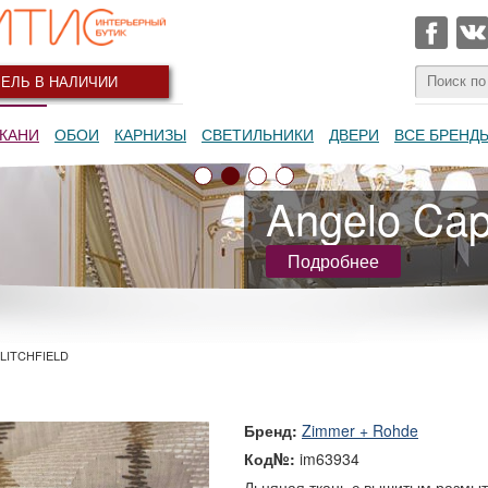
ЕЛЬ В НАЛИЧИИ
КАНИ
ОБОИ
КАРНИЗЫ
СВЕТИЛЬНИКИ
ДВЕРИ
ВСЕ БРЕНД
Angelo Capp
Подробнее
LITCHFIELD
Бренд:
Zimmer + Rohde
Код№:
im63934
Льняная ткань с вышитым размы