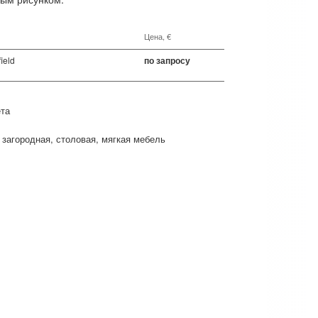
Цена, €
field
по запросу
ета
загородная
столовая
мягкая мебель