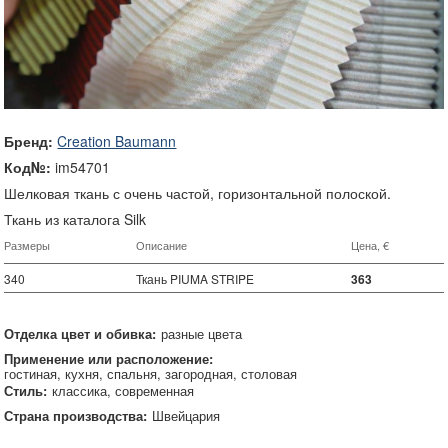
Бренд:
Creation Baumann
Код№:
im54701
Шелковая ткань с очень частой, горизонтальной полоской.
Ткань из каталога Silk
Размеры
Описание
Цена, €
340
Ткань PIUMA STRIPE
363
Отделка цвет и обивка:
разные цвета
Применение или расположение:
гостиная
кухня
спальня
загородная
столовая
Стиль:
классика
современная
Страна производства:
Швейцария