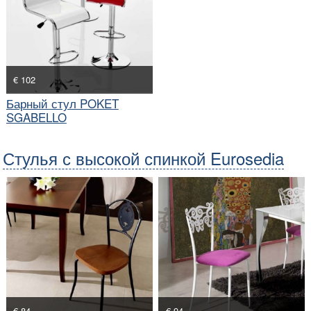
€ 102
Барный стул POKET
SGABELLO
Стулья с высокой спинкой Eurosedia
€ 84
€ 94