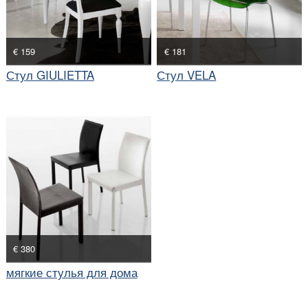
€ 159
€ 181
Стул GIULIETTA
Стул VELA
€ 380
мягкие стулья для дома