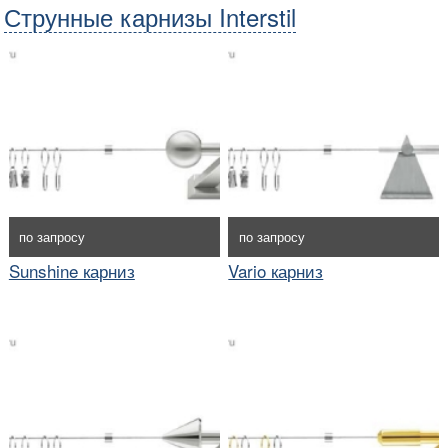
Струнные карнизы Interstil
по запросу
по запросу
Sunshine карниз
Vario карниз