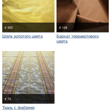
€ 305
€ 128
Шелк золотого цвета
Бархат терракотового
цвета
€ 73
Ткань с фабрики