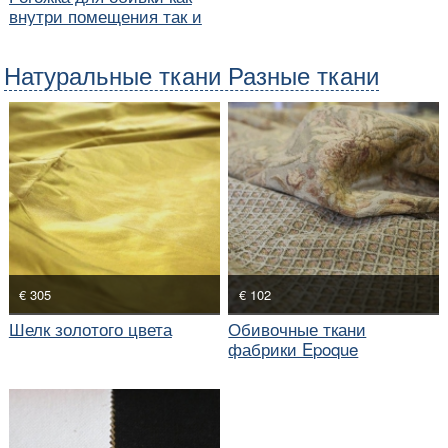
внутри помещения так и
снаружи
Натуральные ткани Разные ткани
€ 305
€ 102
Шелк золотого цвета
Обивочные ткани
фабрики Epoque