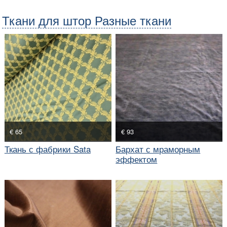
Ткани для штор Разные ткани
€ 65
€ 93
Ткань с фабрики Sata
Бархат с мраморным
эффектом