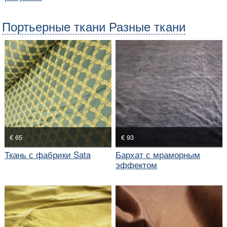
Портьерные ткани Разные ткани
€ 65
€ 93
Ткань с фабрики Sata
Бархат с мраморным
эффектом