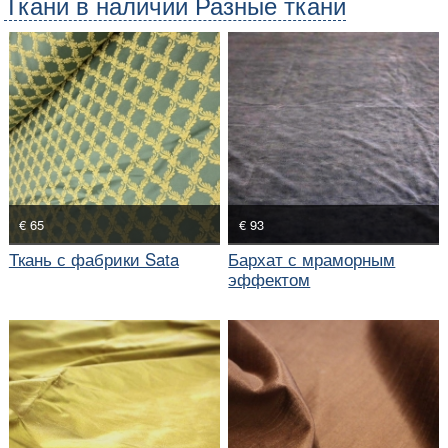
Ткани в наличии Разные ткани
€ 65
€ 93
Ткань с фабрики Sata
Бархат с мраморным
эффектом