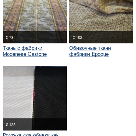
€ 73
€ 102
Ткань с фабрики
Обивочные ткани
Modenese Gastone
фабрики Epoque
€ 125
Рогожка для обивки как