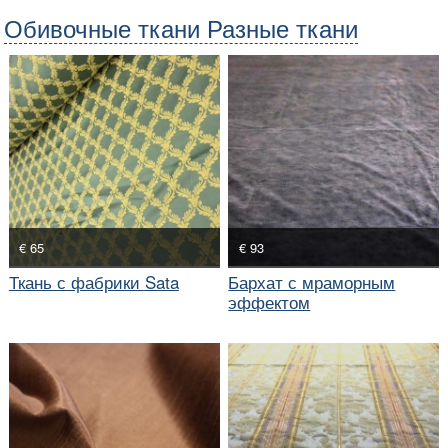
Обивочные ткани Разные ткани
€ 65
€ 93
Ткань с фабрики Sata
Бархат с мраморным
эффектом