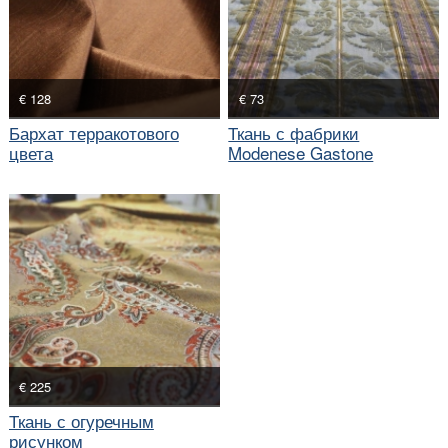
€ 128
€ 73
Бархат терракотового
Ткань с фабрики
цвета
Modenese Gastone
€ 225
Ткань с огуречным
рисунком