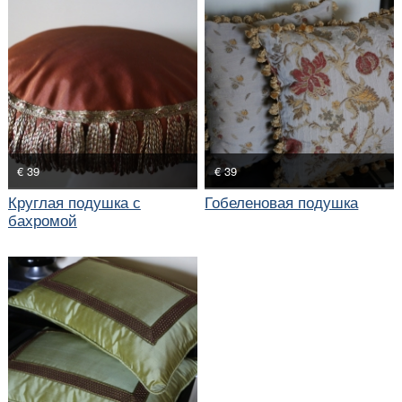
€ 39
€ 39
Круглая подушка с
Гобеленовая подушка
бахромой