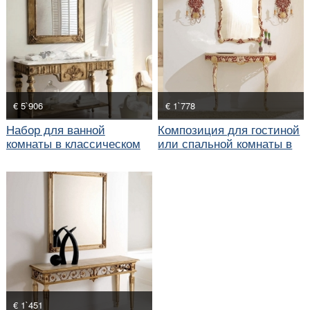
€ 5`906
€ 1`778
Набор для ванной
Композиция для гостиной
комнаты в классическом
или спальной комнаты в
стиле
морском стиле
€ 1`451