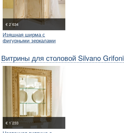
€ 2`634
Изящная ширма с
фигурными зеркалами
Витрины для столовой Silvano Grifoni
€ 1`233
Настенная витрина с