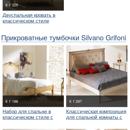
€ 1`325
Двуспальная кровать в
классическом стиле
Прикроватные тумбочки Silvano Grifoni
€ 1`188
€ 1`297
Набор для спальни в
Классическая композиция
классическом стиле с
для спальной комнаты с
односпальной кроватью
большой кроватью