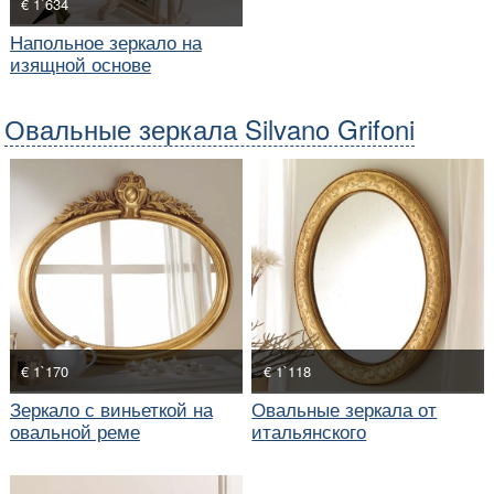
€ 1`634
Напольное зеркало на
изящной основе
Овальные зеркала Silvano Grifoni
€ 1`170
€ 1`118
Зеркало с виньеткой на
Овальные зеркала от
овальной реме
итальянского
производителя Silvano
Grifoni