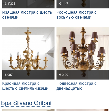
€ 1`333
€ 1`471
Изящная люстра с шесть
Роскошная люстра с
свечами
восьмью свечами
€ 987
€ 2`091
Красивая люстра с
Подвесная люстра с
шестью светильниками
двенадцатью
светильниками
Бра Silvano Grifoni