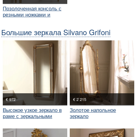
Позолоченная консоль с
резными ножками и
прямоугольное зеркало
Большие зеркала Silvano Grifoni
€ 972
€ 2`215
Высокое узкое зеркало в
Золотое напольное
раме с зеркальными
зеркало
вставками