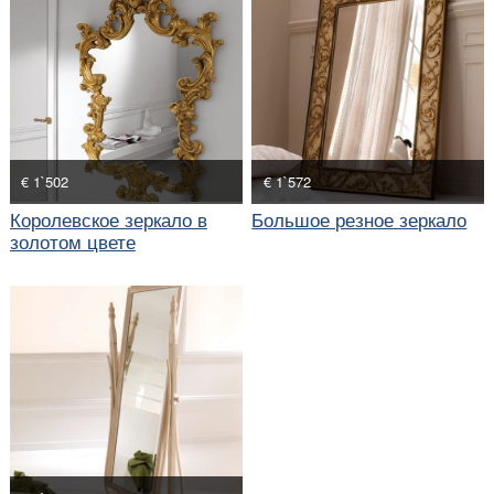
€ 1`502
€ 1`572
Королевское зеркало в
Большое резное зеркало
золотом цвете