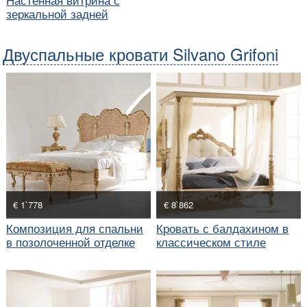
зеркальной задней
панелью
Двуспальные кровати Silvano Grifoni
€ 1`778
€ 8`862
Композиция для спальни
Кровать с балдахином в
в позолоченной отделке
классическом стиле