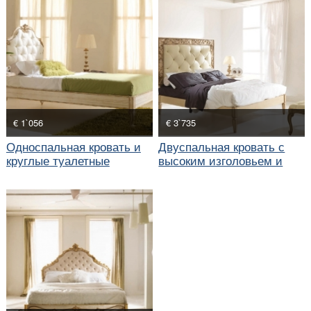
€ 1`056
€ 3`735
Односпальная кровать и
Двуспальная кровать с
круглые туалетные
высоким изголовьем и
столики в классическом
круглые туалетные
стиле
столики