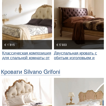
€ 1`815
€ 5`933
Классическая композиция
Двуспальная кровать с
для спальной комнаты от
обитым изголовьем и
Silvano Grifoni
прикроватная тумбочка
Кровати Silvano Grifoni