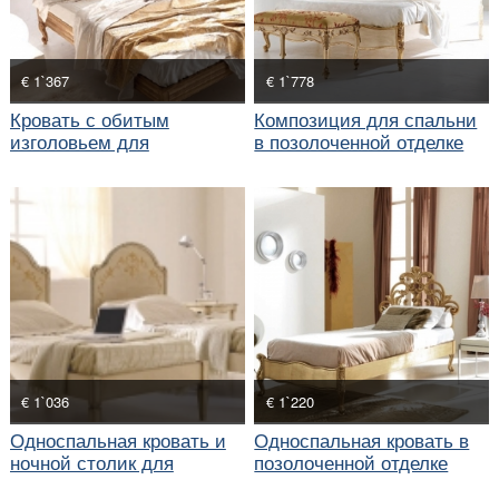
€ 1`367
€ 1`778
Кровать с обитым
Композиция для спальни
изголовьем для
в позолоченной отделке
классической спальни
€ 1`036
€ 1`220
Односпальная кровать и
Односпальная кровать в
ночной столик для
позолоченной отделке
классического интерьера