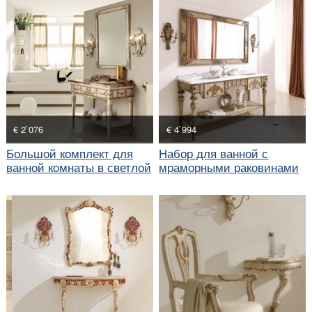
€ 2`076
€ 4`994
Большой комплект для
Набор для ванной с
ванной комнаты в светлой
мраморными раковинами
отделке