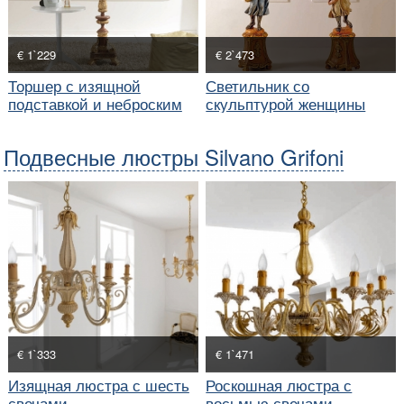
€ 1`229
€ 2`473
Торшер с изящной
Светильник со
подставкой и неброским
скульптурой женщины
абажуром
Подвесные люстры Silvano Grifoni
€ 1`333
€ 1`471
Изящная люстра с шесть
Роскошная люстра с
свечами
восьмью свечами