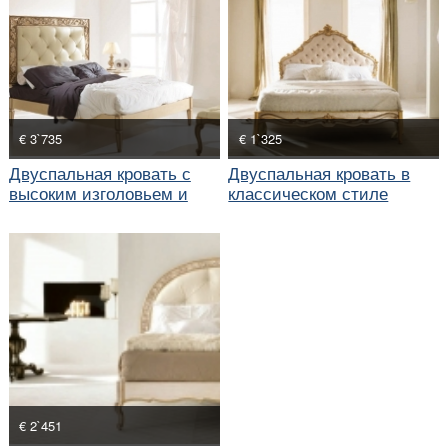
€ 3`735
€ 1`325
Двуспальная кровать с
Двуспальная кровать в
высоким изголовьем и
классическом стиле
круглые туалетные
столики
€ 2`451