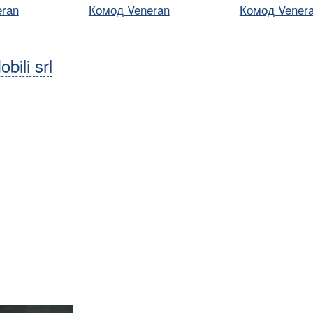
eran
Комод Veneran
Комод Vener
ili srl