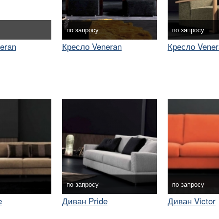
по запросу
по запросу
eran
Кресло Veneran
Кресло Vener
по запросу
по запросу
e
Диван Pride
Диван Victor