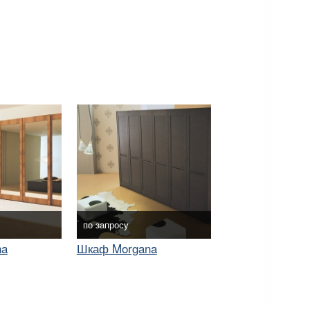
по запросу
na
Шкаф Morgana