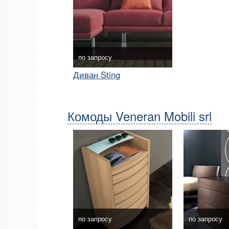
по запросу
Диван Sting
Комоды Veneran Mobili srl
по запросу
по запросу