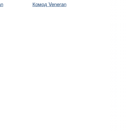
an
Комод Veneran