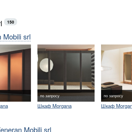
rl
150
obili srl
по запросу
по запросу
ana
Шкаф Morgana
Шкаф Morga
eran Mobili srl