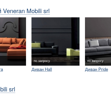
Veneran Mobili srl
по запросу
по запросу
ra
Диван Hall
Диван Pride
li srl