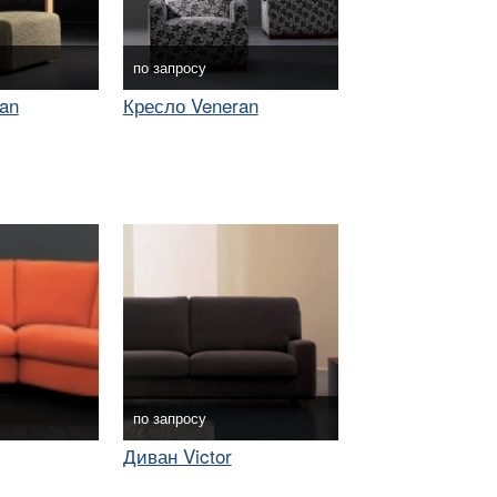
по запросу
an
Кресло Veneran
по запросу
Диван Victor