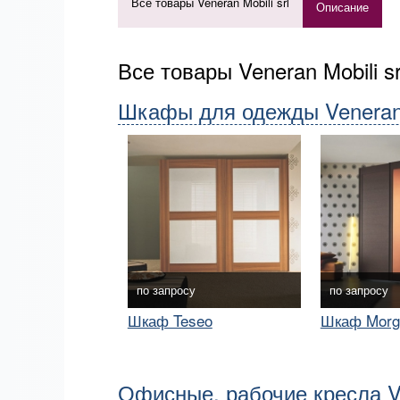
Все товары Veneran Mobili srl
Описание
Все товары Veneran Mobili s
Шкафы для одежды Veneran M
по запросу
по запросу
Шкаф Teseo
Шкаф Morg
Офисные, рабочие кресла Ven