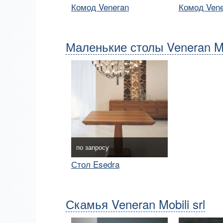
Комод Veneran
Комод Ven
Маленькие столы Veneran Mob
по запросу
Стол Esedra
Скамья Veneran Mobili srl