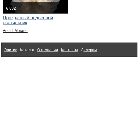
€ 832
Прозрачный подвесной
светильник
Arte di Murano
Элитис
Каталог
О компании
Контакты
Дилерам
Ткани для интерьера Altamarca
1998-2026 © Элитис. Интерьерный бутик
Мебель из Китая