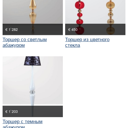
€ 1`282
€ 450
Торшер со светлым
Торшер из цветного
абажуром
стекла
€ 1`203
Торшер с темным
абажуром