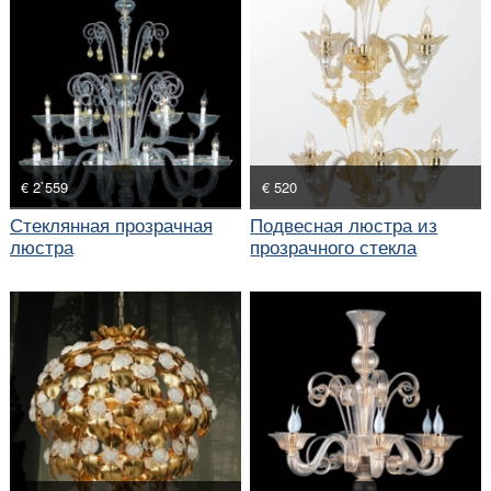
€ 2`559
€ 520
Стеклянная прозрачная
Подвесная люстра из
люстра
прозрачного стекла