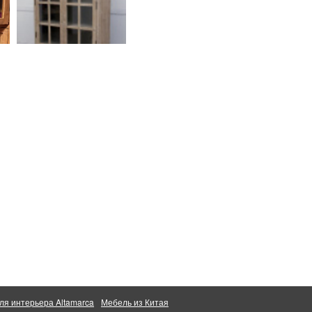
ля интерьера Altamarca
Мебель из Китая