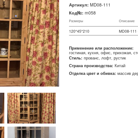
Артикул:
MD08-111
Код№:
m058
Размеры
Описание
120*45*210
MD08-111 
Применение или расположение:
гостиная
кухня
офис
прихожая
ст
Стиль:
прованс
лофт
рустик
Страна производства:
Китай
Отделка цвет и обивка:
массив де