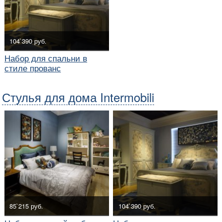
104`390 руб.
Набор для спальни в
стиле прованс
Стулья для дома Intermobili
85`215 руб.
104`390 руб.