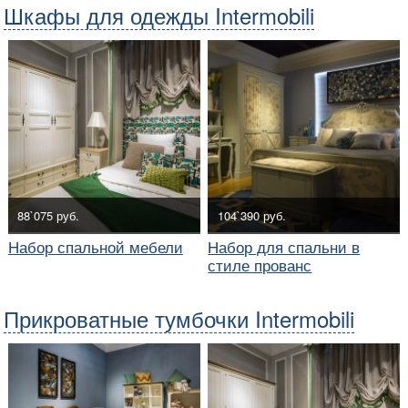
Шкафы для одежды Intermobili
88`075 руб.
104`390 руб.
Набор спальной мебели
Набор для спальни в
стиле прованс
Прикроватные тумбочки Intermobili