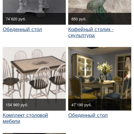
74`620 руб.
650 руб.
Обеденный стол
Кофейный столик -
скульптура
154`960 руб.
47`190 руб.
Комплект столовой
Обеденный стол
мебели