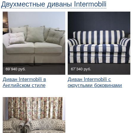
Двухместные диваны Intermobili
69`940 руб.
67`340 руб.
Диван Intermobili в
Диван Intermobili с
Английском стиле
округлыми боковинами