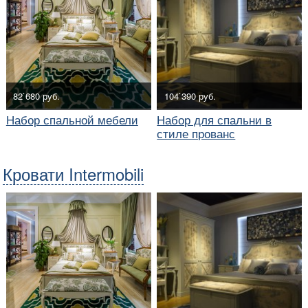
82`680 руб.
104`390 руб.
Набор спальной мебели
Набор для спальни в
стиле прованс
Кровати Intermobili