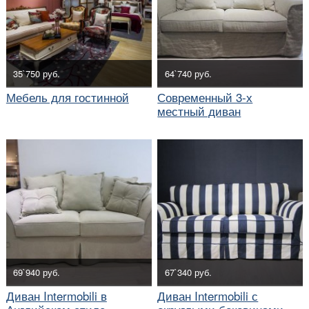
35`750 руб.
64`740 руб.
Мебель для гостинной
Современный 3-х
местный диван
69`940 руб.
67`340 руб.
Диван Intermobili в
Диван Intermobili с