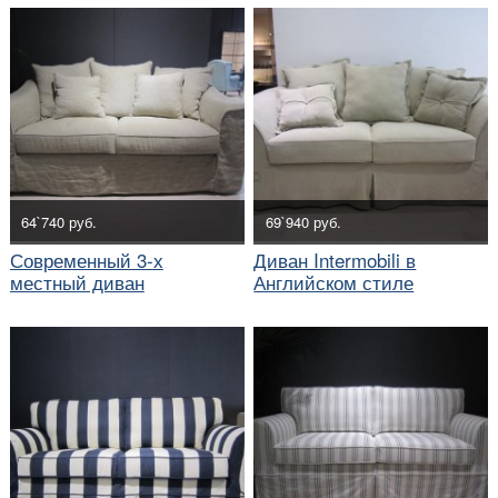
64`740 руб.
69`940 руб.
Современный 3-х
Диван Intermobili в
местный диван
Английском стиле