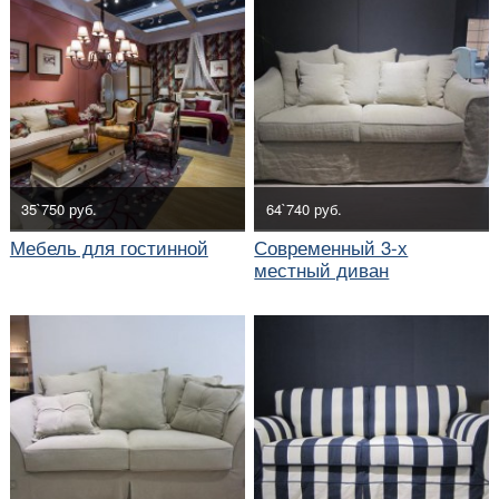
35`750 руб.
64`740 руб.
Мебель для гостинной
Современный 3-х
местный диван