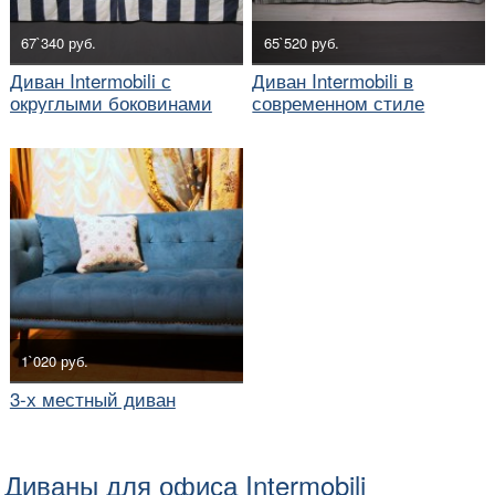
67`340 руб.
65`520 руб.
Диван Intermobili с
Диван Intermobili в
округлыми боковинами
современном стиле
1`020 руб.
3-х местный диван
Диваны для офиса Intermobili