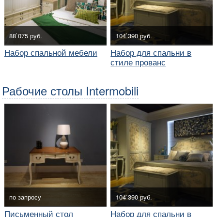
88`075 руб.
104`390 руб.
Набор спальной мебели
Набор для спальни в
стиле прованс
Рабочие столы Intermobili
по запросу
104`390 руб.
Письменный стол
Набор для спальни в