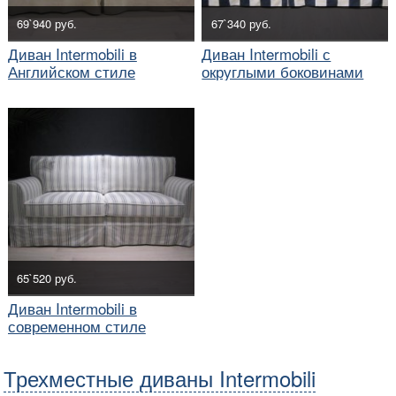
69`940 руб.
67`340 руб.
Диван Intermobili в
Диван Intermobili с
Английском стиле
округлыми боковинами
65`520 руб.
Диван Intermobili в
современном стиле
Трехместные диваны Intermobili