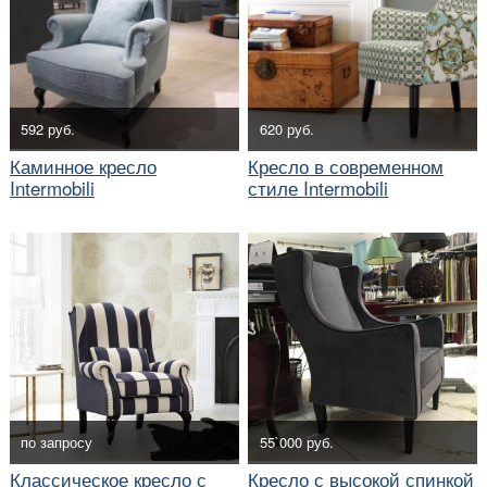
592 руб.
620 руб.
Каминное кресло
Кресло в современном
Intermobili
стиле Intermobili
по запросу
55`000 руб.
Классическое кресло с
Кресло с высокой спинкой