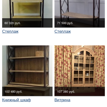
60`320 руб.
71`500 руб.
Стеллаж
Стеллаж
103`480 руб.
107`380 руб.
Книжный шкаф
Витрина