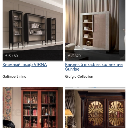
€ 6`160
€ 8`870
Книжный шкаф VIRNA
Книжный шкаф из коллекции
Sunrise
Galimberti nino
Giorgio Collection