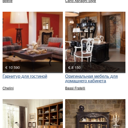
Bbelle
Carlo Asnaghi Style
€ 10`590
€ 8`150
Гарнитур для гостиной
Оригинальная мебель для
домашнего кабинета
Chelini
Bassi Fratelli