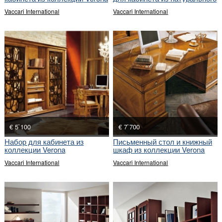
дерева
Vaccari International
Vaccari International
€ 5`100
€ 7`700
Набор для кабинета из
Письменный стол и книжный
коллекции Verona
шкаф из коллекции Verona
Vaccari International
Vaccari International