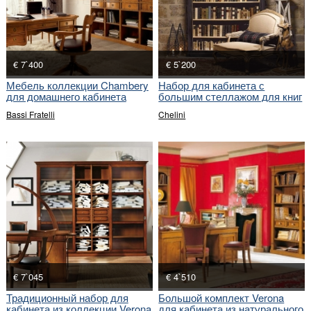
€ 7`400
€ 5`200
Мебель коллекции Chambery
Набор для кабинета с
для домашнего кабинета
большим стеллажом для книг
и мягким креслом
Bassi Fratelli
Chelini
€ 7`045
€ 4`510
Традиционный набор для
Большой комплект Verona
кабинета из коллекции Verona
для кабинета из натурального