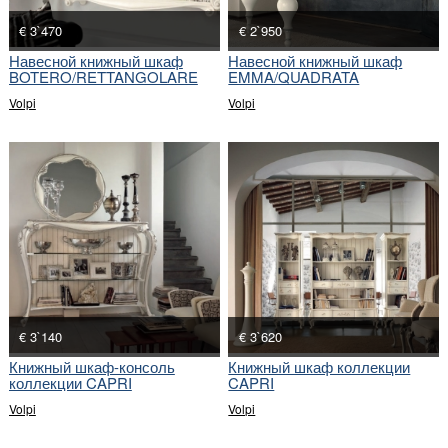
€ 3`470
€ 2`950
Навесной книжный шкаф
Навесной книжный шкаф
BOTERO/RETTANGOLARE
EMMA/QUADRATA
Volpi
Volpi
€ 3`140
€ 3`620
Книжный шкаф-консоль
Книжный шкаф коллекции
коллекции CAPRI
CAPRI
Volpi
Volpi