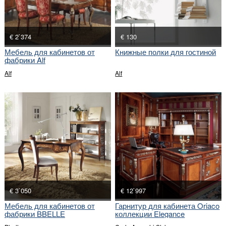
€ 2`374
€ 130
Мебель для кабинетов от
Книжные полки для гостиной
фабрики Alf
Alf
Alf
€ 3`050
€ 12`997
Мебель для кабинетов от
Гарнитур для кабинета Oriaco
фабрики BBELLE
коллекции Elegance