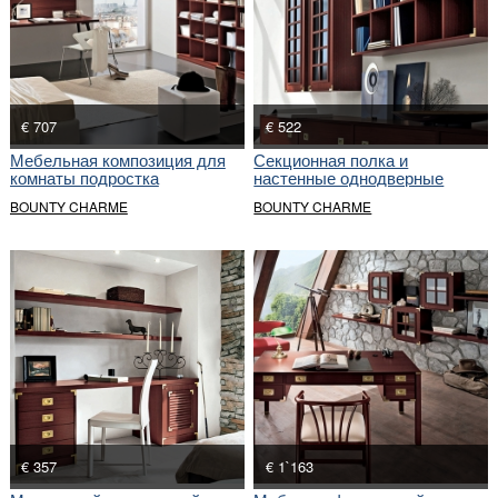
€ 707
€ 522
Мебельная композиция для
Секционная полка и
комнаты подростка
настенные однодверные
шкафчики
BOUNTY CHARME
BOUNTY CHARME
€ 357
€ 1`163