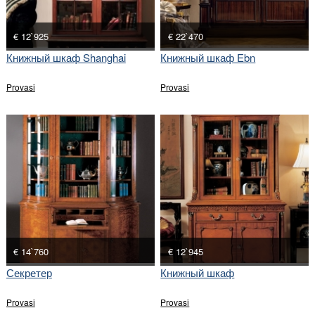
€ 12`925
€ 22`470
Книжный шкаф Shanghai
Книжный шкаф Ebn
Provasi
Provasi
€ 14`760
€ 12`945
Секретер
Книжный шкаф
Provasi
Provasi