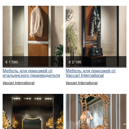
€ 1`560
€ 2`195
Мебель для прихожей от
Мебель для прихожей от
итальянского производителя
Vaccari International
Vaccari International
Vaccari International