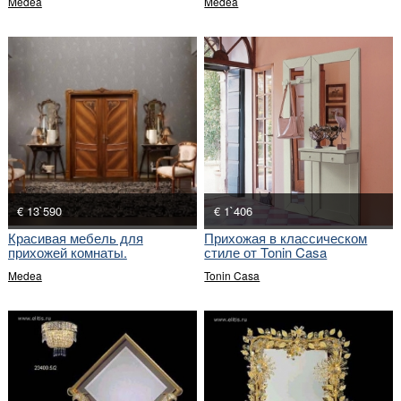
Medea
Medea
€ 13`590
€ 1`406
Красивая мебель для
Прихожая в классическом
прихожей комнаты.
стиле от Tonin Casa
Medea
Tonin Casa