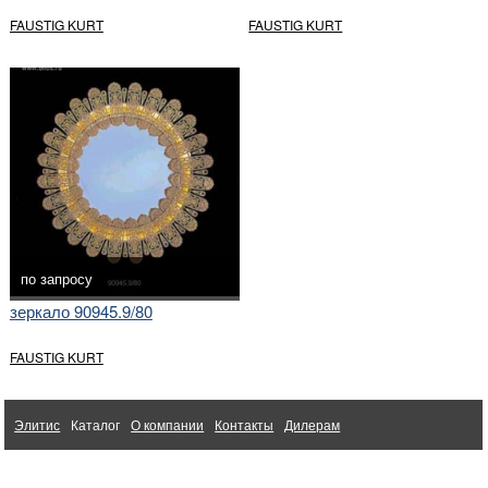
FAUSTIG KURT
FAUSTIG KURT
по запросу
зеркало 90945.9/80
FAUSTIG KURT
Элитис
Каталог
О компании
Контакты
Дилерам
Ткани для интерьера Altamarca
1998-2026 © Элитис. Интерьерный бутик
Мебель из Китая