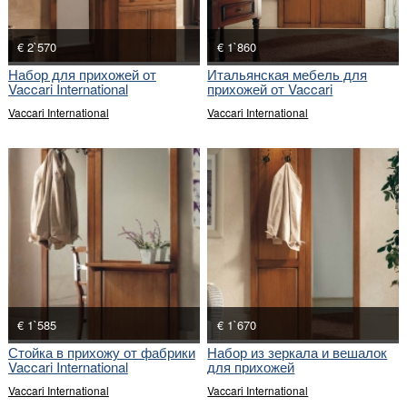
€ 2`570
€ 1`860
Набор для прихожей от
Итальянская мебель для
Vaccari International
прихожей от Vaccari
International
Vaccari International
Vaccari International
€ 1`585
€ 1`670
Стойка в прихожу от фабрики
Набор из зеркала и вешалок
Vaccari International
для прихожей
Vaccari International
Vaccari International