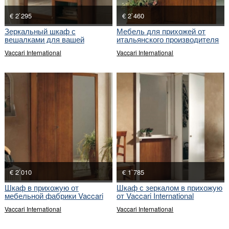
€ 2`295
€ 2`460
Зеркальный шкаф с
Мебель для прихожей от
вешалками для вашей
итальянского производителя
прихожей
Vaccari International
Vaccari International
€ 2`010
€ 1`785
Шкаф в прихожую от
Шкаф с зеркалом в прихожую
мебельной фабрики Vaccari
от Vaccari International
International
Vaccari International
Vaccari International