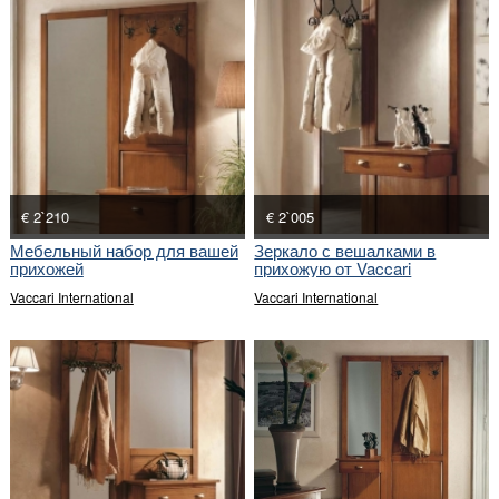
€ 2`210
€ 2`005
Мебельный набор для вашей
Зеркало с вешалками в
прихожей
прихожую от Vaccari
International
Vaccari International
Vaccari International