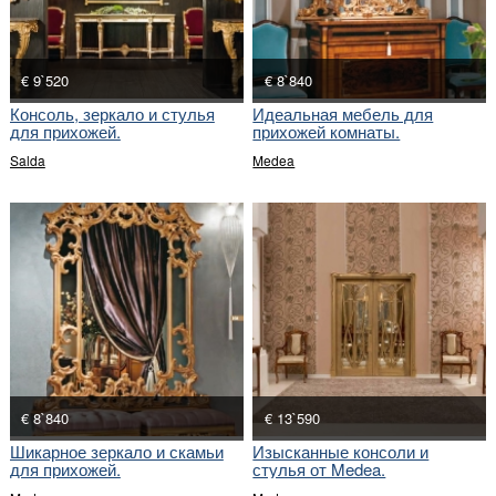
€ 9`520
€ 8`840
Консоль, зеркало и стулья
Идеальная мебель для
для прихожей.
прихожей комнаты.
Salda
Medea
€ 8`840
€ 13`590
Шикарное зеркало и скамьи
Изысканные консоли и
для прихожей.
стулья от Medea.