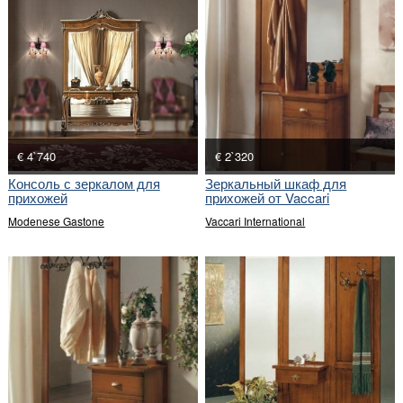
€ 4`740
€ 2`320
Консоль с зеркалом для
Зеркальный шкаф для
прихожей
прихожей от Vaccari
International
Modenese Gastone
Vaccari International