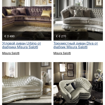
€ 3`490
€ 6`270
Угловой диван Urbino от
Трехместный диван Diva от
фабрики Misura Salotti
фабрик Misura Salotti
Misura Salotti
Misura Salotti