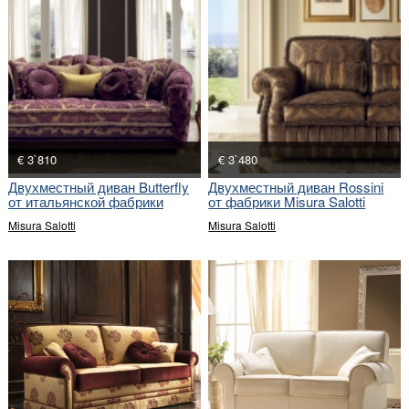
€ 3`810
€ 3`480
Двухместный диван Butterfly
Двухместный диван Rossini
от итальянской фабрики
от фабрики Misura Salotti
Misura Salotti
Misura Salotti
Misura Salotti