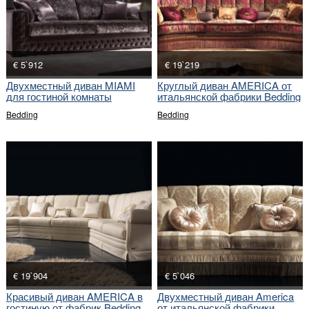
€ 5`912
€ 19`219
Двухместный диван MIAMI
Круглый диван AMERICA от
для гостиной комнаты
итальянской фабрики Bedding
Bedding
Bedding
€ 19`904
€ 5`046
Красивый диван AMERICA в
Двухместный диван America
гостиную от фабрик Bedding
от итальянской фабрики