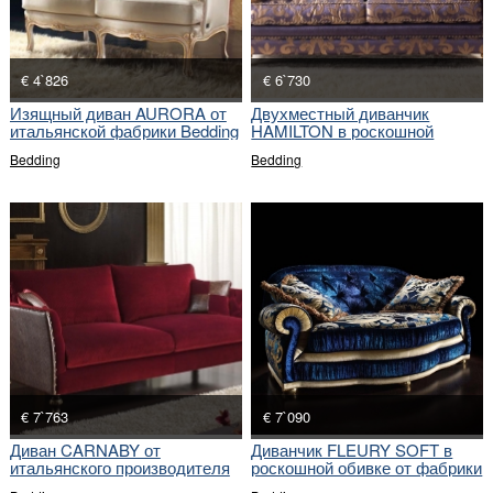
€ 4`826
€ 6`730
Изящный диван AURORA от
Двухместный диванчик
итальянской фабрики Bedding
HAMILTON в роскошной
обивке
Bedding
Bedding
€ 7`763
€ 7`090
Диван CARNABY от
Диванчик FLEURY SOFT в
итальянского производителя
роскошной обивке от фабрики
Bedding
Bedding