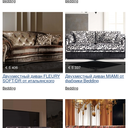
Bedding
Bedding
€ 5`406
€ 5`337
Двухместный диван FLEURY
Двухместный диван MIAMI от
SOFT/DR от итальянского
фабрики Bedding
производителя
Bedding
Bedding