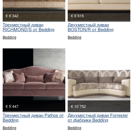
€ 6`342
€ 6`615
Трехместный диван
Двухместный диван
RICHMOND/S от Bedding
BOSTON/R от Bedding
Bedding
Bedding
€ 5`447
€ 10`752
Трехместный диван Pathos от
Двухместный диван Forrester
Bedding
от фабрики Bedding
Bedding
Bedding