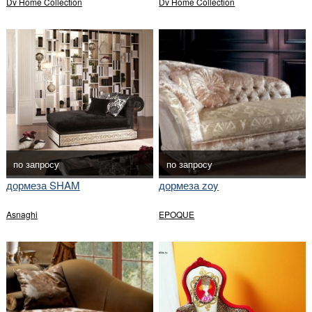
Dv Home Collection
Dv Home Collection
по запросу
по запросу
дормеза SHAM
дормеза zoy
Asnaghi
EPOQUE