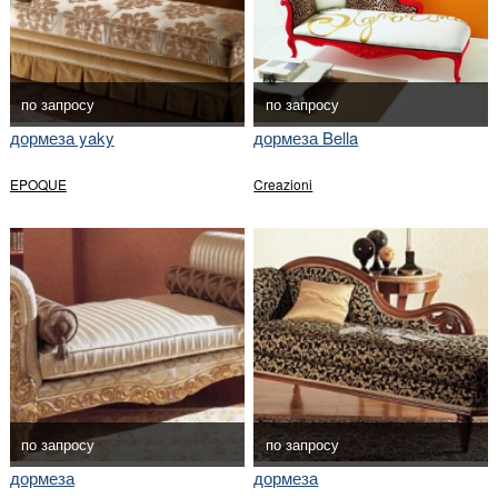
по запросу
по запросу
дормеза yaky
дормеза Bella
EPOQUE
Creazioni
по запросу
по запросу
дормеза
дормеза