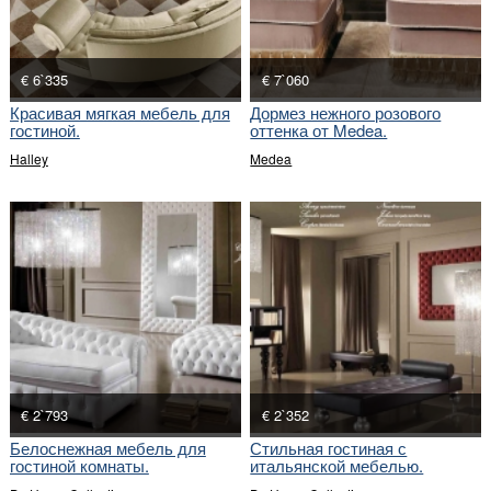
€ 6`335
€ 7`060
Красивая мягкая мебель для
Дормез нежного розового
гостиной.
оттенка от Medea.
Halley
Medea
€ 2`793
€ 2`352
Белоснежная мебель для
Стильная гостиная с
гостиной комнаты.
итальянской мебелью.