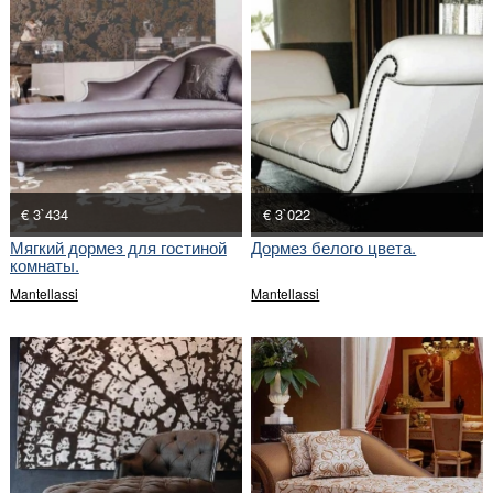
€ 3`434
€ 3`022
Мягкий дормез для гостиной
Дормез белого цвета.
комнаты.
Mantellassi
Mantellassi