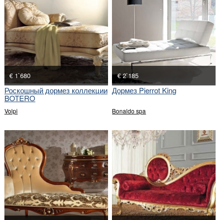
€ 1`680
€ 2`185
Роскошный дормез коллекции
Дормез Pierrot King
BOTERO
Volpi
Bonaldo spa