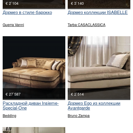
€ 2`104
€ 3`140
Дормез в стиле барокко
Дормез коллекции ISABELLE
Guerra Vanni
Tarba CASACLASSICA
€ 27`587
€ 2`514
Раскладной диван Insieme-
Дормез Ego из коллекции
Special-One
Avantgarde
Bedding
Bruno Zampa