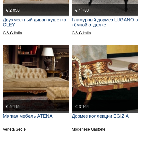
€ 2`050
€ 1`780
Двухместный диван-кушетка
Гламурный дормез LUGANO в
CLEY
тёмной отделке
G & G Italia
G & G Italia
€ 5`115
€ 3`164
Мягкая мебель ATENA
Дормез коллекции EGIZIA
Veneta Sedie
Modenese Gastone