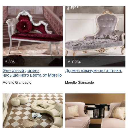
€ 396
€ 1`284
Элегатный дормез
Дормез жемчужного оттенка.
насыщенного цвета от Morello
Gian Paolo.
Morello Gianpaolo
Morello Gianpaolo