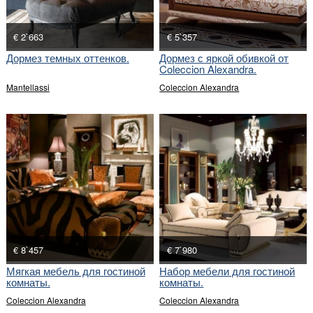
€ 2`663
€ 5`357
Дормез темных оттенков.
Дормез с яркой обивкой от
Coleccion Alexandra.
Mantellassi
Coleccion Alexandra
€ 8`457
€ 7`980
Мягкая мебель для гостиной
Набор мебели для гостиной
комнаты.
комнаты.
Coleccion Alexandra
Coleccion Alexandra