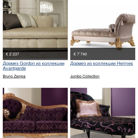
€ 2`237
€ 7`740
Дормез Gordon из коллекции
Дормез из коллекции Hermes
Avantgarde
Bruno Zampa
Jumbo Collection