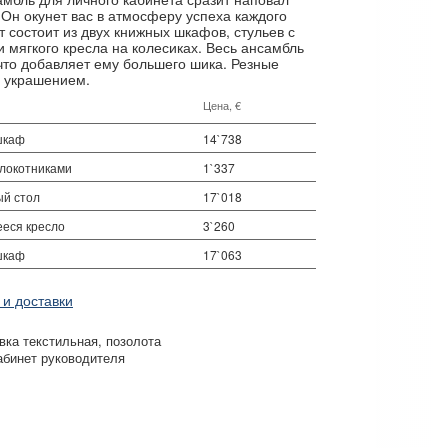
 Он окунет вас в атмосферу успеха каждого
 состоит из двух книжных шкафов, стульев с
и мягкого кресла на колесиках. Весь ансамбль
что добавляет ему большего шика. Резные
м украшением.
Цена, €
шкаф
14`738
длокотниками
1`337
ый стол
17`018
еся кресло
3`260
шкаф
17`063
 и доставки
вка текстильная
позолота
абинет руководителя