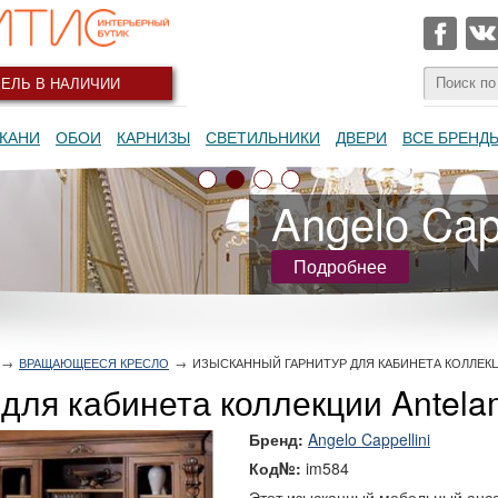
ЕЛЬ В НАЛИЧИИ
КАНИ
ОБОИ
КАРНИЗЫ
СВЕТИЛЬНИКИ
ДВЕРИ
ВСЕ БРЕНД
Angelo Capp
Подробнее
→
ВРАЩАЮЩЕЕСЯ КРЕСЛО
→
ИЗЫСКАННЫЙ ГАРНИТУР ДЛЯ КАБИНЕТА КОЛЛЕКЦ
для кабинета коллекции Antela
Бренд:
Angelo Cappellini
Код№:
im584
Этот изысканный мебельный анса