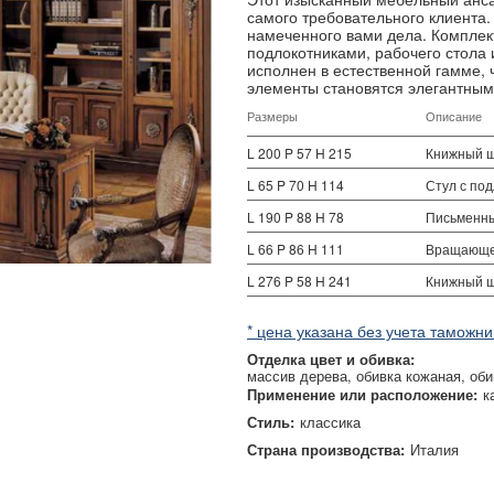
самого требовательного клиента.
намеченного вами дела. Комплект
подлокотниками, рабочего стола 
исполнен в естественной гамме, 
элементы становятся элегантны
Размеры
Описание
L 200 P 57 H 215
Книжный 
L 65 P 70 H 114
Стул с по
L 190 P 88 H 78
Письменн
L 66 P 86 H 111
Вращающе
L 276 P 58 H 241
Книжный 
* цена указана без учета таможни
Отделка цвет и обивка:
массив дерева
обивка кожаная
оби
Применение или расположение:
к
Стиль:
классика
Страна производства:
Италия