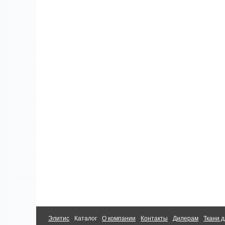
Элитис
Каталог
О компании
Контакты
Дилерам
Ткани д