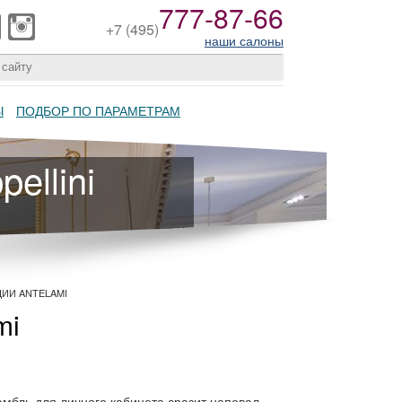
777-87-66
+7
(495)
наши салоны
Ы
ПОДБОР ПО ПАРАМЕТРАМ
ellini
ИИ ANTELAMI
mi
мбль для личного кабинета сразит наповал