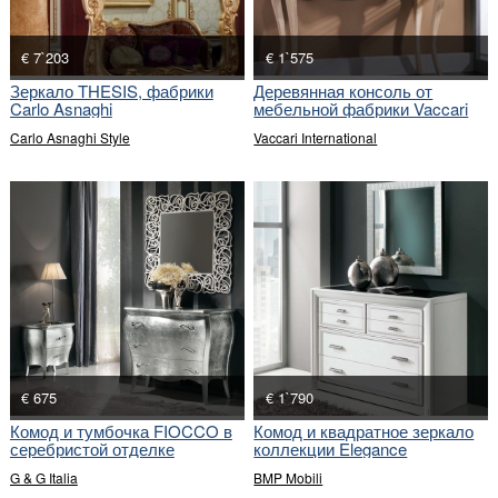
€ 7`203
€ 1`575
Зеркало THESIS, фабрики
Деревянная консоль от
Carlo Asnaghi
мебельной фабрики Vaccari
International
Carlo Asnaghi Style
Vaccari International
€ 675
€ 1`790
Комод и тумбочка FIOCCO в
Комод и квадратное зеркало
серебристой отделке
коллекции Elegance
G & G Italia
BMP Mobili