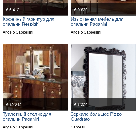
€ 6`412
€ 9`830
Кофейный гарнитур для
Изысканная мебель для
спальни Respighi
спальни Paganini
Angelo Cappellini
Angelo Cappellini
€ 12`242
€ 1`320
Туалетный столик для
Зеркало большое Pizzo
спальни Paganini
Quadrato
Angelo Cappellini
Caporali