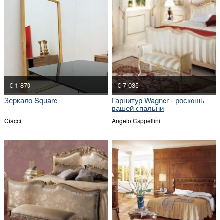
€ 1`870
€ 7`035
Зеркало Square
Гарнитур Wagner - роскошь
вашей спальни
Ciacci
Angelo Cappellini