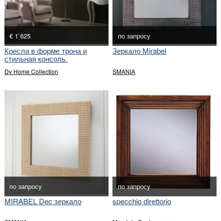
€ 1`625
по запросу
Кресла в форме трона и
Зеркало Mirabel
стильная консоль.
Dv Home Collection
SMANIA
по запросу
по запросу
MIRABEL Dec зеркало
specchio direttorio