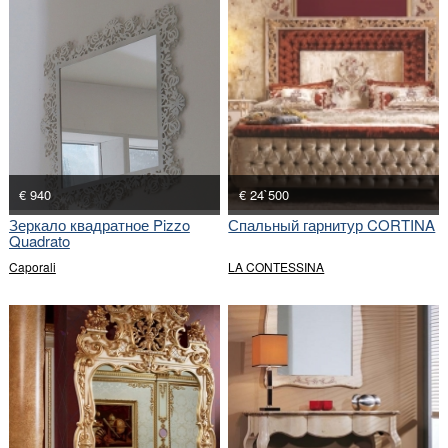
€ 940
€ 24`500
Зеркало квадратное Pizzo
Спальный гарнитур CORTINA
Quadrato
Caporali
LA CONTESSINA