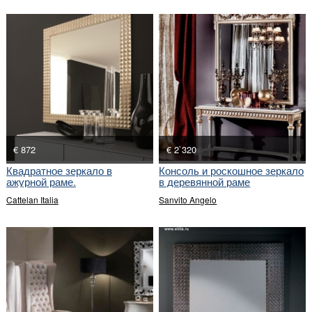
€ 872
€ 2`320
Квадратное зеркало в
Консоль и роскошное зеркало
ажурной раме.
в деревянной раме
Cattelan Italia
Sanvito Angelo