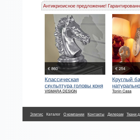
Антикризисное предложение! Гарантированн
€ 860
€ 254
Классическая
Круглый б
скульптура головы коня
натурально
VISMARA DESIGN
Tonin Casa
Элитис
Каталог
О компании
Контакты
Дилерам
Ткани д