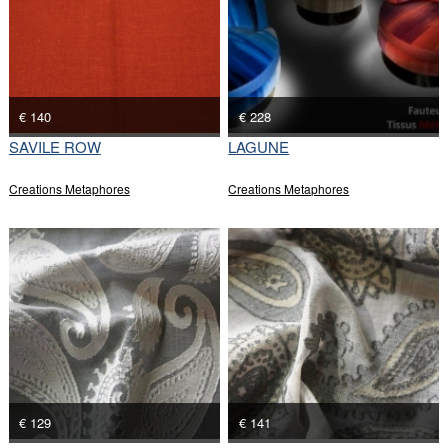
€ 140
€ 228
SAVILE ROW
LAGUNE
Creations Metaphores
Creations Metaphores
€ 129
€ 141