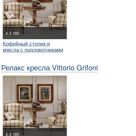
€ 3`160
Кофейный столик и
кресла с подлокотниками
Релакс кресла Vittorio Grifoni
€ 3`160