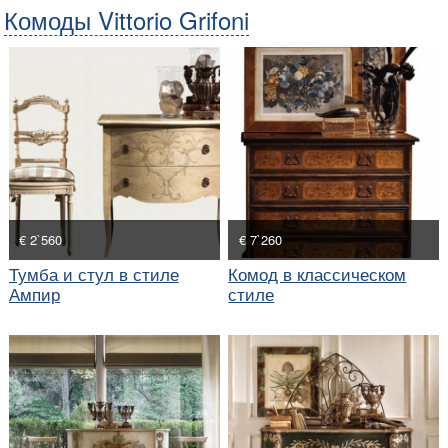
Комоды Vittorio Grifoni
€ 2`560
€ 7`260
Тумба и стул в стиле
Комод в классическом
Ампир
стиле