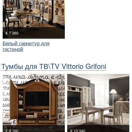
€ 7`260
Белый гарнитур для
гостиной
Тумбы для ТВ\TV Vittorio Grifoni
€ 6`160
€ 10`340