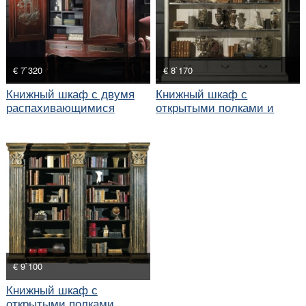
€ 7`320
€ 8`170
Книжный шкаф с двумя
Книжный шкаф с
распахивающимися
открытыми полками и
створками
тремя ящиками
€ 9`100
Книжный шкаф с
открытыми полками