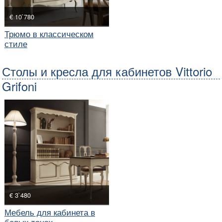
€ 10`780
Трюмо в классическом
стиле
Столы и кресла для кабинетов Vittorio
Grifoni
€ 3`480
Мебель для кабинета в
белых тонах