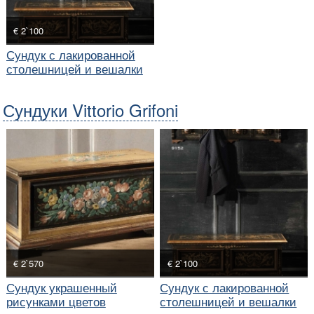
€ 2`100
Сундук с лакированной
столешницей и вешалки
Сундуки Vittorio Grifoni
€ 2`570
€ 2`100
Сундук украшенный
Сундук с лакированной
рисунками цветов
столешницей и вешалки