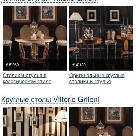
€ 5`060
€ 4`180
Столик и стулья в
Оригинальные круглые
классическом стиле
столики и стулья
Круглые столы Vittorio Grifoni