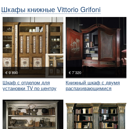
Шкафы книжные Vittorio Grifoni
€ 9`890
€ 7`320
Шкаф с отделом для
Книжный шкаф с двумя
установки TV по центру
распахивающимися
створками