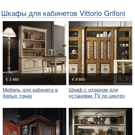
Шкафы для кабинетов Vittorio Grifoni
€ 3`480
€ 9`890
Мебель для кабинета в
Шкаф с отделом для
белых тонах
установки TV по центру