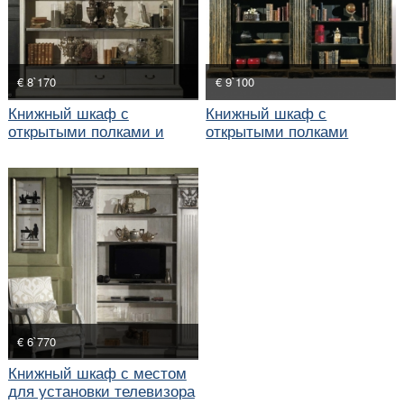
€ 8`170
€ 9`100
Книжный шкаф с
Книжный шкаф с
открытыми полками и
открытыми полками
тремя ящиками
€ 6`770
Книжный шкаф с местом
для установки телевизора