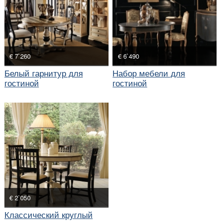
€ 7`260
€ 6`490
Белый гарнитур для
Набор мебели для
гостиной
гостиной
€ 2`050
Классический круглый