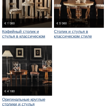
€ 1`060
€ 5`060
Кофейный столик и
Столик и стулья в
стулья в классическом
классическом стиле
стиле
€ 4`180
Оригинальные круглые
столики и стулья