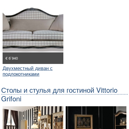
€ 6`940
Двухместный диван с
подлокотниками
Столы и стулья для гостиной Vittorio
Grifoni