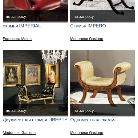
по запросу
по запросу
скамья IMPERIAL
Скамья IMPERO
Francesco Molon
Modenese Gastone
по запросу
по запросу
Двухместная скамья LIBERTY
Одноместная скамья
Modenese Gastone
Modenese Gastone