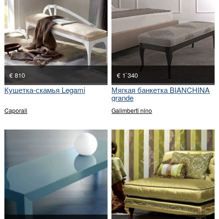
€ 810
€ 1`340
Кушетка-скамья Legami
Мягкая банкетка BIANCHINA
grande
Caporali
Galimberti nino