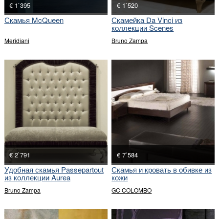
€ 1`395
€ 1`520
Скамья McQueen
Скамейка Da Vinci из
коллекции Scenes
D`Inspiration
Meridiani
Bruno Zampa
€ 2`791
€ 7`584
Удобная скамья Passepartout
Скамья и кровать в обивке из
из коллекции Aurea
кожи
Bruno Zampa
GC COLOMBO