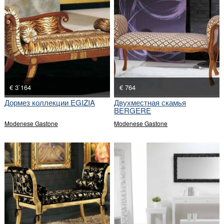
€ 3`164
€ 764
Дормез коллекции EGIZIA
Двухместная скамья
BERGERE
Modenese Gastone
Modenese Gastone