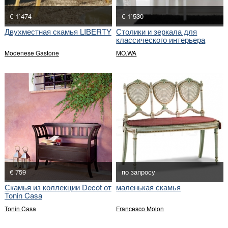
€ 1`474
€ 1`530
Двухместная скамья LIBERTY
Столики и зеркала для
классического интерьера
Modenese Gastone
MO.WA
€ 759
по запросу
Скамья из коллекции Decot от
маленькая скамья
Tonin Casa
Tonin Casa
Francesco Molon