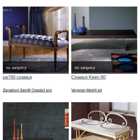
по запросу
по запросу
pa150 скамья
Скамья Keen 60
Zanaboni Salotti Classici snc
Veneran Mobili srl