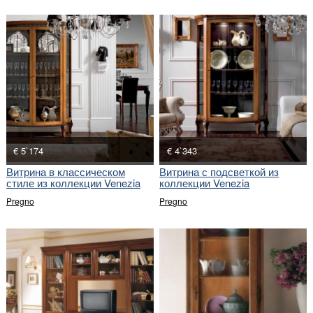
€ 5`174
€ 4`343
Витрина в классическом
Витрина с подсветкой из
стиле из коллекции Venezia
коллекции Venezia
Pregno
Pregno