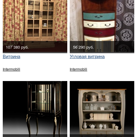
107`380 руб.
56`290 руб.
Витрина
Угловая витрина
Intermobili
Intermobili