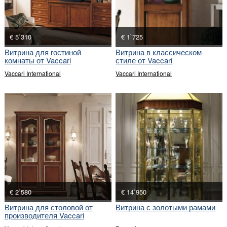
€ 5`310
€ 1`725
Витрина для гостиной
Витрина в классическом
комнаты от Vaccari
стиле от Vaccari
International
Vaccari International
Vaccari International
€ 2`580
€ 14`950
Витрина для столовой от
Витрина с золотыми рамами
производителя Vaccari
International