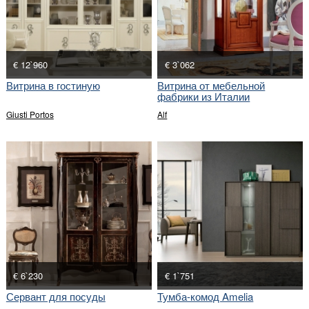
€ 12`960
€ 3`062
Витрина в гостиную
Витрина от мебельной
фабрики из Италии
Giusti Portos
Alf
€ 6`230
€ 1`751
Сервант для посуды
Тумба-комод Amelia