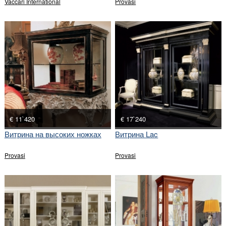
Vaccari International
Provasi
€ 11`420
€ 17`240
Витрина на высоких ножках
Витрина Lac
Provasi
Provasi