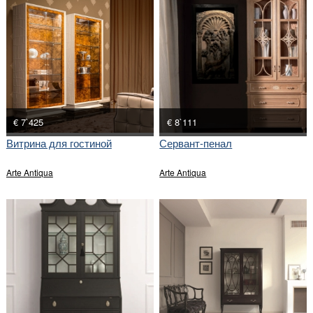
€ 7`425
€ 8`111
Витрина для гостиной
Сервант-пенал
Arte Antiqua
Arte Antiqua