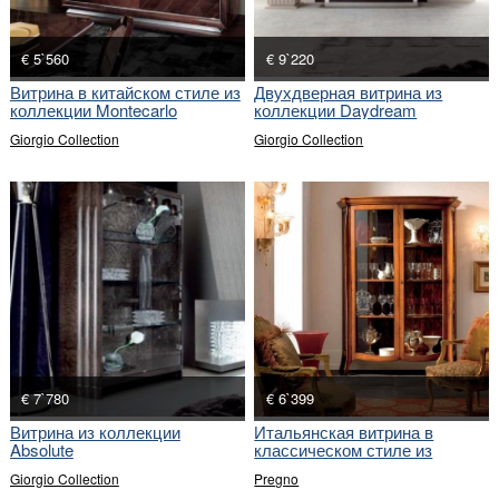
€ 5`560
€ 9`220
Витрина в китайском стиле из
Двухдверная витрина из
коллекции Montecarlo
коллекции Daydream
Giorgio Collection
Giorgio Collection
€ 7`780
€ 6`399
Витрина из коллекции
Итальянская витрина в
Absolute
классическом стиле из
коллекции Venezia
Giorgio Collection
Pregno