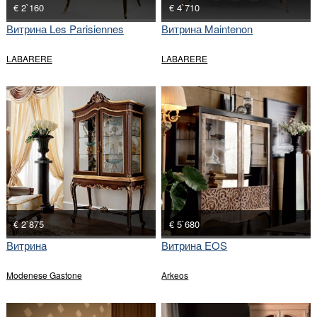
€ 2`160
€ 4`710
Витрина Les Parisiennes
Витрина Maintenon
LABARERE
LABARERE
€ 2`875
€ 5`680
Витрина
Витрина EOS
Modenese Gastone
Arkeos