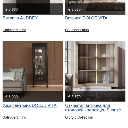
€ 8`880
€ 8`380
Витрина AUDREY
Витрина DOLCE VITA
Galimberti nino
Galimberti nino
€ 6`230
€ 8`570
Узкая витрина DOLCE VITA
Открытая витрина для
столовой коллекции Sunrise
Galimberti nino
Giorgio Collection