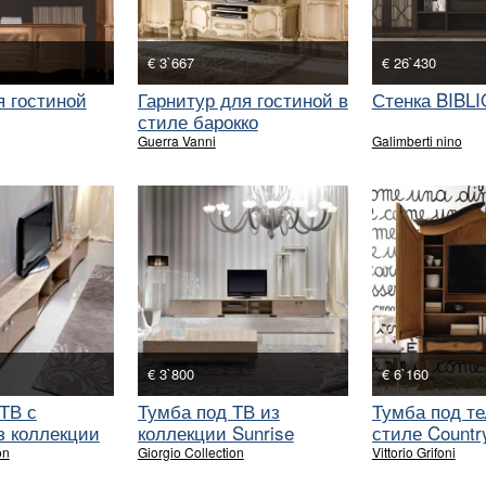
€ 3`667
€ 26`430
 гостиной
Гарнитур для гостиной в
Стенка BIBL
стиле барокко
Guerra Vanni
Galimberti nino
€ 3`800
€ 6`160
ТВ с
Тумба под ТВ из
Тумба под те
з коллекции
коллекции Sunrise
стиле Countr
on
Giorgio Collection
Vittorio Grifoni