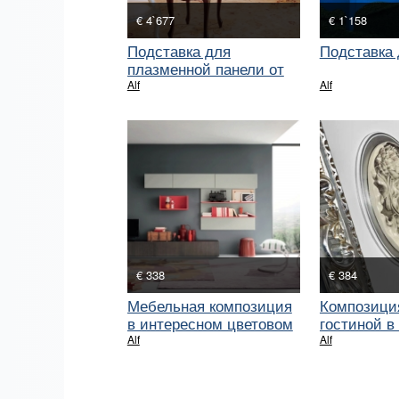
€ 4`677
€ 1`158
Подставка для
Подставка 
плазменной панели от
фабрики Alf
Alf
Alf
€ 338
€ 384
Мебельная композиция
Композици
в интересном цветовом
гостиной в
сочетании
дизайне
Alf
Alf