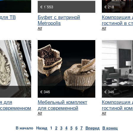
€ 1`553
€ 218
для ТВ
Буфет с витриной
Композиция 
Metropolis
гостиной в с
модерн
Alf
Alf
€ 346
€ 346
я для
Мебельный комплект
Композиция 
 современном
для современной
гостиной ко
гостиной
производств
Alf
Alf
В начало
Назад
1
2
3
4
5
6
7
Вперед
В конец