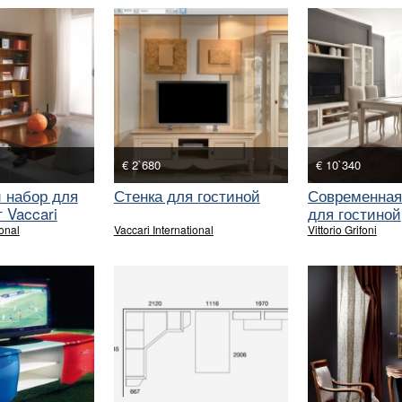
€ 2`680
€ 10`340
 набор для
Стенка для гостиной
Современная
 Vaccari
для гостиной
ional
Vaccari International
Vittorio Grifoni