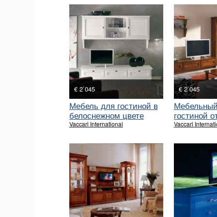
€ 2`045
€ 2`045
Мебель для гостиной в
Мебельный
белоснежном цвете
гостиной от
Vaccari International
Vaccari Internat