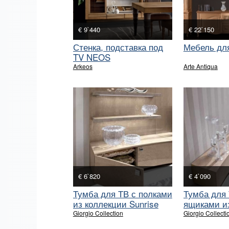
€ 9`440
€ 22`150
Стенка, подставка под
Мебель для
TV NEOS
Arkeos
Arte Antiqua
€ 6`820
€ 4`090
Тумба для ТВ с полками
Тумба для 
из коллекции Sunrise
ящиками и
Sunrise
Giorgio Collection
Giorgio Collecti