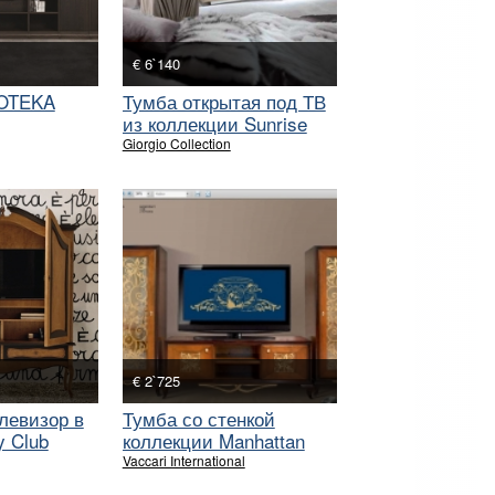
€ 6`140
IOTEKA
Тумба открытая под ТВ
из коллекции Sunrise
Giorgio Collection
€ 2`725
левизор в
Тумба со стенкой
y Club
коллекции Manhattan
Vaccari International