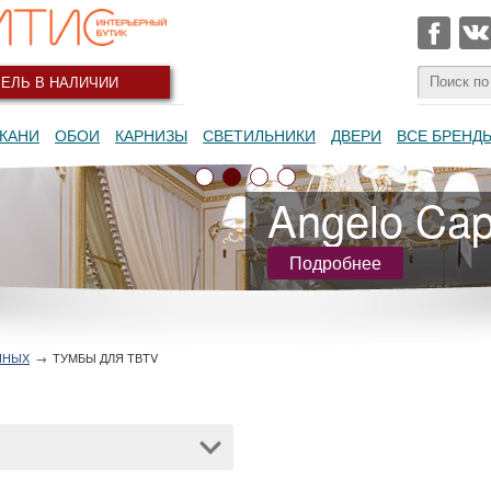
ЕЛЬ В НАЛИЧИИ
КАНИ
ОБОИ
КАРНИЗЫ
СВЕТИЛЬНИКИ
ДВЕРИ
ВСЕ БРЕНД
Angelo Capp
Подробнее
ИНЫХ
→
ТУМБЫ ДЛЯ ТВTV