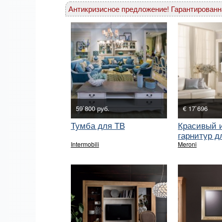
Антикризисное предложение! Гарантированн
59`800 руб.
€ 17`696
Тумба для ТВ
Красивый 
гарнитур д
коллекци
Intermobili
Meroni