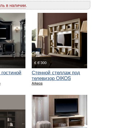
ль в наличии
.
€ 6`300
 гостиной
Стенной стеллаж под
телевизор OIKOS
e
Arkeos