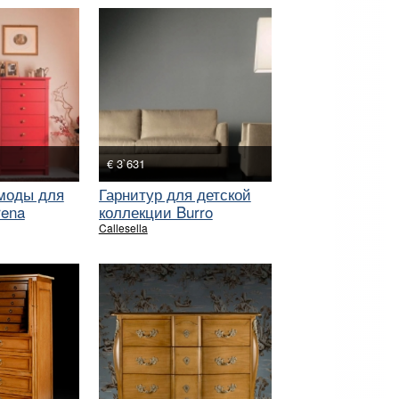
€ 3`631
моды для
Гарнитур для детской
rena
коллекции Burro
Callesella