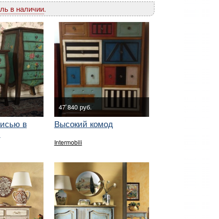
ль в наличии
.
47`840 руб.
писью в
Высокий комод
и
Intermobili