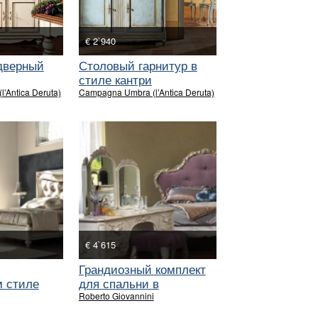
€ 2`940
дверный
Столовый гарнитур в
стиле кантри
’Antica Deruta)
Campagna Umbra (l’Antica Deruta)
€ 4`615
Грандиозный комплект
м стиле
для спальни в
BOTERO
королевском стиле.
Roberto Giovannini