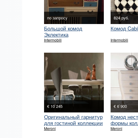
по запросу
824 руб.
Большой комод
Комод Cabi
Эклектика
Intermobili
Intermobili
€ 10`245
€ 6`900
Оригинальный гарнитур
Комод нес
для гостиной коллекции
формы кол
GEMMA
GEMMA
Meroni
Meroni