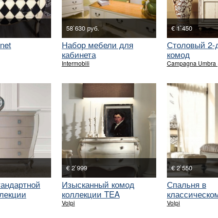
58`630 руб.
€ 1`450
net
Набор мебели для
Столовый 2-
кабинета
комод
Intermobili
Campagna Umbra (l
€ 2`999
€ 2`550
тандартной
Изысканный комод
Спальня в
лекции
коллекции TEA
классическо
коллекции 
Volpi
Volpi