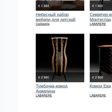
€ 1`684
€ 1`850
Небесный набор
Секретер-к
мебели для детской
Монтеспан
Burro
Callesella
LABARERE
€ 2`880
€ 2`860
Тумбочка-комод
Комод Ева
Анжелина
LABARERE
LABARERE