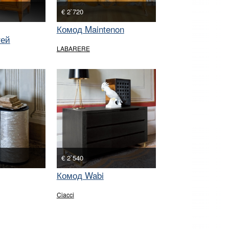
€ 2`720
Комод Maintenon
тей
LABARERE
€ 2`540
Комод Wabi
Ciacci