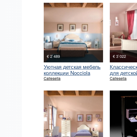
€ 2`489
€ 3`022
Уютная детская мебель
Классическ
коллекции Nocciola
для детско
Burro
Callesella
Callesella