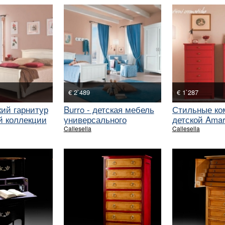
€ 2`489
€ 1`287
ий гарнитур
Burro - детская мебель
Стильные ко
й коллекции
универсального
детской Ama
характера.
Callesella
Callesella