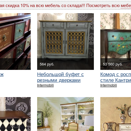
ая скидка 10% на всю мебель со склада!!! Посмотреть всю
мебе
564 руб.
53`560 руб.
нж
Небольшой буфет с
Комод с рос
резными дверками
стиле Кантр
Intermobili
Intermobili