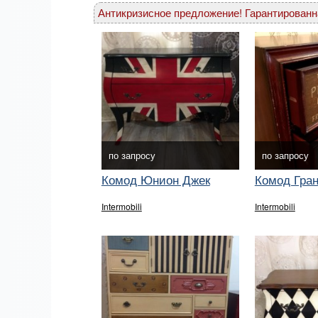
Антикризисное предложение! Гарантированн
по запросу
по запросу
Комод Юнион Джек
Комод Гра
Intermobili
Intermobili